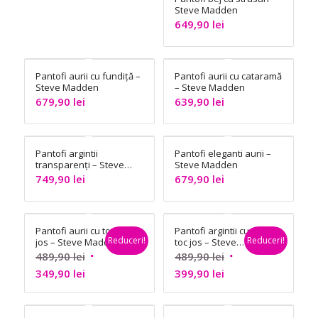
Steve Madden
649,90
lei
Pantofi aurii cu fundiță –
Pantofi aurii cu cataramă
Steve Madden
– Steve Madden
679,90
lei
639,90
lei
Pantofi argintii
Pantofi eleganti aurii –
transparenți – Steve
Steve Madden
Madden
749,90
lei
679,90
lei
Pantofi aurii cu toc
Pantofi argintii cu
Reduceri!
Reduceri!
jos – Steve Madden
toc jos – Steve
Madden
Prețul
Prețul
489,90
lei
489,90
lei
Prețul
inițial
Prețul
inițial
349,90
lei
399,90
lei
curent
a
curent
a
este:
fost:
este:
fost: