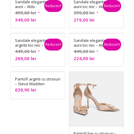
Sandale elegante
Sandale elegante
337,00 lei.
749,00 lei.
311,00 lei.
479,00 lei.
Reduceri!
Reduceri!
aurii – Aldo
aurii toc mic – Aldo
Prețul
Prețul
499,00
lei
399,00
lei
Prețul
inițial
Prețul
inițial
349,00
lei
219,00
lei
curent
a
curent
a
este:
fost:
este:
fost:
Sandale elegante
Sandale elegante
349,00 lei.
499,00 lei.
219,00 lei.
399,00 lei.
Reduceri!
Reduceri!
argintii toc mic –
aurii toc mic – Aldo
Aldo
Prețul
Prețul
449,00
lei
449,00
lei
Prețul
inițial
Prețul
inițial
269,00
lei
224,00
lei
curent
a
curent
a
este:
fost:
este:
fost:
Pantofi arginti cu strasuri
269,00 lei.
449,00 lei.
224,00 lei.
449,00 lei.
– Steve Madden
639,90
lei
Pantofi bej cu strasuri –