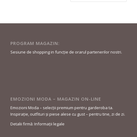
curent
a
este:
fost:
647,90 lei.
719,90 lei.
PROGRAM MAGAZIN:
Sesiune de shopping in funcție de orarul partenerilor nostri.
EMOZIONI MODA – MAGAZIN ON-LINE
Emozioni Moda – selecții premium pentru garderoba ta.
Inspirație, outfituri și piese alese cu gust – pentru tine, zi de zi.
Detalii firmă: Informații legale