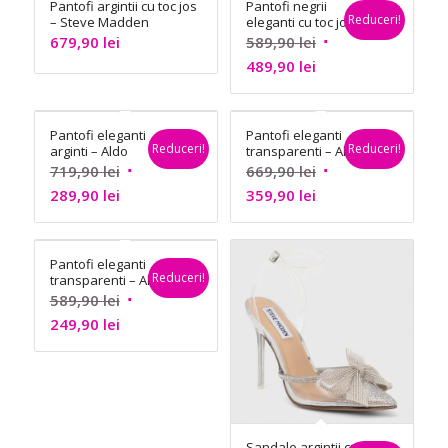
Pantofi argintii cu toc jos
Pantofi negrii
349,90 lei.
489,90 lei.
399,90 lei.
489,90 lei.
Reduceri!
– Steve Madden
eleganti cu toc jos –
Steve Madden
Prețul
679,90
lei
589,90
lei
Prețul
inițial
489,90
lei
curent
a
este:
fost:
Pantofi eleganti
Pantofi eleganti
489,90 lei.
589,90 lei.
Reduceri!
Reduceri!
arginti – Aldo
transparenti – Aldo
Prețul
Prețul
719,90
lei
669,90
lei
Prețul
inițial
Prețul
inițial
289,90
lei
359,90
lei
curent
a
curent
a
este:
fost:
este:
fost:
Pantofi eleganti
289,90 lei.
719,90 lei.
359,90 lei.
669,90 lei.
Reduceri!
transparenti – Aldo
Prețul
589,90
lei
Prețul
inițial
249,90
lei
curent
a
este:
fost:
249,90 lei.
589,90 lei.
Sandale argintii cu