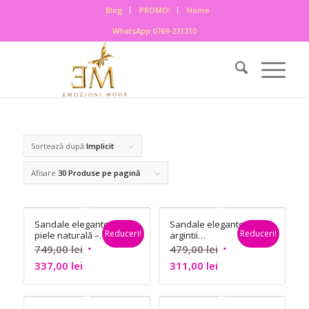
Blog
PROMO!
Home
WhatsApp 0769-231310
Sortează după
Implicit
Afisare
30 Produse pe pagină
Sandale elegante
Sandale elegante
Reduceri!
Reduceri!
piele naturală –
argintii
Aldo
transparente –
Prețul
Prețul
749,00
lei
479,00
lei
Aldo
Prețul
inițial
Prețul
inițial
337,00
lei
311,00
lei
curent
a
curent
a
este:
fost:
este:
fost: