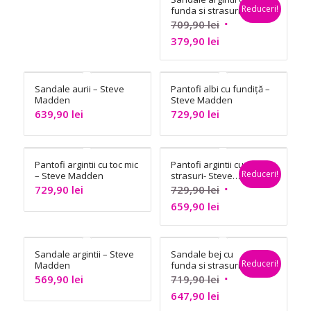
Reduceri!
funda si strasuri –
Steve Madden
Prețul
709,90
lei
Prețul
inițial
379,90
lei
curent
a
este:
fost:
Sandale aurii – Steve
Pantofi albi cu fundiță –
379,90 lei.
709,90 lei.
Madden
Steve Madden
639,90
lei
729,90
lei
Pantofi argintii cu toc mic
Pantofi argintii cu
Reduceri!
– Steve Madden
strasuri- Steve
Madden
Prețul
729,90
lei
729,90
lei
Prețul
inițial
659,90
lei
curent
a
este:
fost:
Sandale argintii – Steve
Sandale bej cu
659,90 lei.
729,90 lei.
Reduceri!
Madden
funda si strasuri –
Steve Madden
Prețul
569,90
lei
719,90
lei
Prețul
inițial
647,90
lei