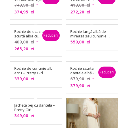
Fashion
Girl
Prețul
Prețul
749,90
lei
419,00
lei
Prețul
inițial
Prețul
inițial
374,95
lei
272,20
lei
curent
a
curent
a
este:
fost:
este:
fost:
Rochie de ocazie
Rochie lungă albă de
374,95 lei.
749,90 lei.
272,20 lei.
419,00 lei.
Reduceri!
scurtă alba cu
mireasă sau cununie
mâneci lungi –
civilă – Pretty Girl
Prețul
409,00
lei
559,00
lei
InPuff
Prețul
inițial
265,20
lei
curent
a
este:
fost:
Rochie de cununie alb
Rochie scurta
265,20 lei.
409,00 lei.
Reduceri!
ecru – Pretty Girl
dantelă albă –
Morgan
Prețul
339,00
lei
679,90
lei
Prețul
inițial
379,90
lei
curent
a
este:
fost:
Jachetă bej cu dantelă –
379,90 lei.
679,90 lei.
Pretty Girl
349,00
lei