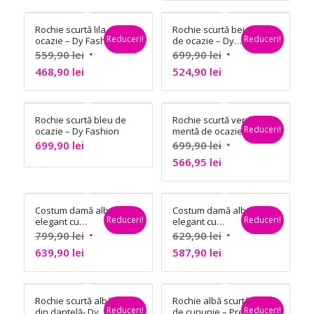
este:
fost:
Rochie scurtă lila de
Rochie scurtă bej
468,90 lei.
699,90 lei.
Reduceri!
Reduceri!
ocazie – Dy Fashion
de ocazie – Dy
Fashion
Prețul
Prețul
559,90
lei
699,90
lei
Prețul
inițial
Prețul
inițial
468,90
lei
524,90
lei
curent
a
curent
a
este:
fost:
este:
fost:
Rochie scurtă bleu de
Rochie scurtă verde
468,90 lei.
559,90 lei.
524,90 lei.
699,90 lei.
Reduceri!
ocazie – Dy Fashion
mentă de ocazie –
Dy Fashion
Prețul
699,90
lei
699,90
lei
Prețul
inițial
566,95
lei
curent
a
este:
fost:
Costum damă alb
Costum damă alb
566,95 lei.
699,90 lei.
Reduceri!
Reduceri!
elegant cu
elegant cu
pantalon și sacou –
pantalon și sacou –
Prețul
Prețul
799,90
lei
629,90
lei
Dy Fashion
Dy Fashion
Prețul
inițial
Prețul
inițial
639,90
lei
587,90
lei
curent
a
curent
a
este:
fost:
este:
fost:
Rochie scurtă albă
Rochie albă scurtă
639,90 lei.
799,90 lei.
587,90 lei.
629,90 lei.
Reduceri!
Reduceri!
din dantelă- Dy
de cununie – Pretty