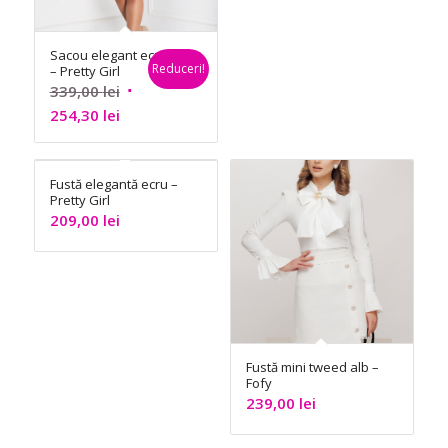
Sacou elegant ecru
Reduceri!
– Pretty Girl
Prețul
339,00
lei
Prețul
inițial
254,30
lei
curent
a
este:
fost:
Fustă elegantă ecru –
254,30 lei.
339,00 lei.
Pretty Girl
209,00
lei
Fustă mini tweed alb –
Fofy
239,00
lei