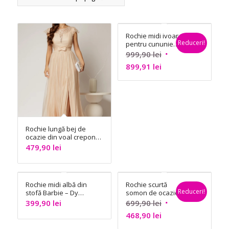
Rochie midi ivoar
Reduceri!
pentru cununie
civilă – Dy Fashion
Prețul
999,90
lei
Prețul
inițial
899,91
lei
curent
a
este:
fost:
899,91 lei.
999,90 lei.
Rochie lungă bej de
ocazie din voal creponat
– Dy Fashion
479,90
lei
Rochie midi albă din
Rochie scurtă
Reduceri!
stofă Barbie – Dy
somon de ocazie –
Fashion
Dy Fashion
Prețul
399,90
lei
699,90
lei
Prețul
inițial
468,90
lei
curent
a