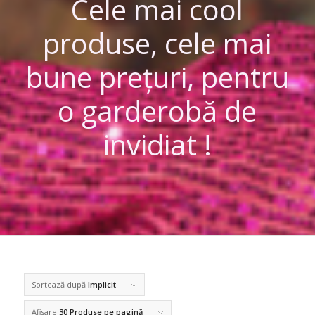
Cele mai cool
produse, cele mai
bune prețuri, pentru
o garderobă de
invidiat !
Sortează după
Implicit
Afisare
30 Produse pe pagină