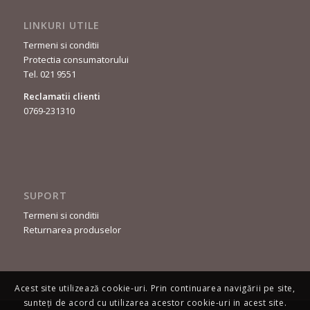
LINKURI UTILE
Termeni si conditii
Protectia consumatorului
Tel. 021 9551
Reclamatii clienti
0769-231310
SUPORT
Termeni si conditii
Returnarea produselor
Acest site utilizează cookie-uri. Prin continuarea navigării pe site,
sunteți de acord cu utilizarea acestor cookie-uri in acest site.