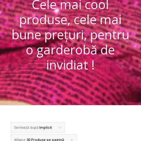
Cele mai cool
produse, cele mai
bune prețuri, pentru
o garderobă de
invidiat !
Sortează după
Implicit
Afisare
30 Produse pe pagină