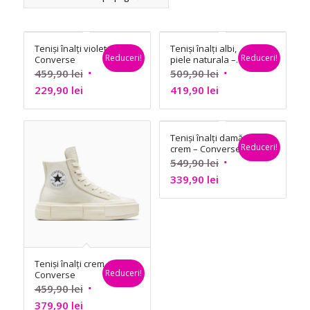
Teniși înalți violet –
Teniși înalți albi,
Reduceri!
Reduceri!
Converse
piele naturala –
Converse
Prețul
Prețul
459,90
lei
509,90
lei
Prețul
inițial
Prețul
inițial
229,90
lei
419,90
lei
curent
a
curent
a
este:
fost:
este:
fost:
Teniși înalți damă
229,90 lei.
459,90 lei.
419,90 lei.
509,90 lei.
Reduceri!
crem – Converse
Prețul
549,90
lei
Prețul
inițial
339,90
lei
curent
a
este:
fost:
339,90 lei.
549,90 lei.
Teniși înalți crem –
Reduceri!
Converse
Prețul
459,90
lei
Prețul
inițial
379,90
lei