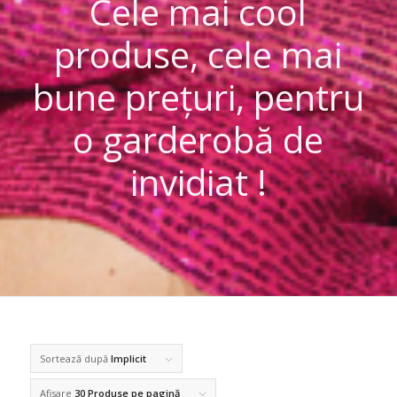
Cele mai cool
produse, cele mai
bune prețuri, pentru
o garderobă de
invidiat !
Sortează după
Implicit
Afisare
30 Produse pe pagină