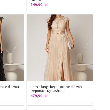
549,90
lei
azie din voal
Rochie lungă bej de ocazie din voal
creponat – Dy Fashion
479,90
lei