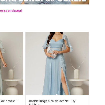
rei să strălucești
 de ocazie –
Rochie lungă bleu de ocazie – Dy
Fashion