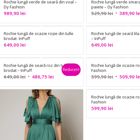
Rochie lungă verde de seară din voal –
Rochie lungă verde smara
Dy Fashion
paiete – Dy Fashion
Prețul
989,90
lei
529,90
lei
389,90
le
inițial
a
Rochie lungă de ocazie roșie din tulle
Rochie lungă de seară lila
fost:
brodat- InPuff
– InPuff
529,90 lei.
649,00
lei
649,00
lei
Rochie lungă de seară roz din tul
Rochie lungă de ocazie ro
Reduceri!
brodat – InPuff
Fashion
Prețul
Prețul
Prețul
649,00
lei
486,75
lei
599,90
lei
509,90
le
inițial
curent
inițial
a
este:
a
Rochie lungă de ocazie roz
fost:
486,75 lei.
fost:
Fashion
649,00 lei.
599,90 lei.
599,90
lei