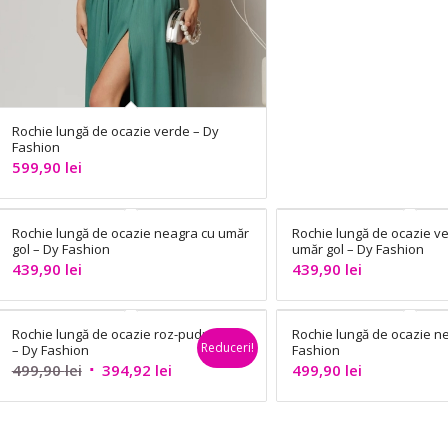
Rochie lungă de ocazie verde – Dy
Fashion
599,90
lei
Rochie lungă de ocazie neagra cu umăr
Rochie lungă de ocazie ve
gol – Dy Fashion
umăr gol – Dy Fashion
439,90
lei
439,90
lei
Rochie lungă de ocazie roz-pudrat
Rochie lungă de ocazie n
Reduceri!
– Dy Fashion
Fashion
Prețul
Prețul
499,90
lei
394,92
lei
499,90
lei
inițial
curent
a
este:
fost:
394,92 lei.