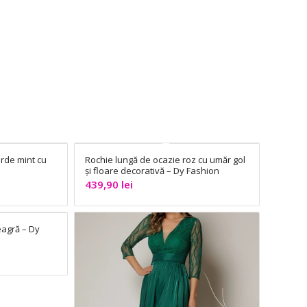
rde mint cu
Rochie lungă de ocazie roz cu umăr gol
și floare decorativă – Dy Fashion
439,90
lei
eagră – Dy