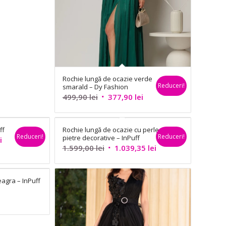
Rochie lungă de ocazie verde
Reduceri!
smarald – Dy Fashion
Prețul
Prețul
499,90
lei
377,90
lei
inițial
curent
a
este:
ff
Rochie lungă de ocazie cu perle și
fost:
377,90 lei.
Reduceri!
Reduceri!
pietre decorative – InPuff
Prețul
i
499,90 lei.
Prețul
Prețul
1.599,00
lei
1.039,35
lei
curent
inițial
curent
este:
a
este:
388,80 lei.
agra – InPuff
fost:
1.039,35 lei.
1.599,00 lei.