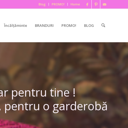
Blog
PROMO!
Home
Încălțăminte
BRANDURI
PROMO!
BLOG
r pentru tine !
i, pentru o garderobă