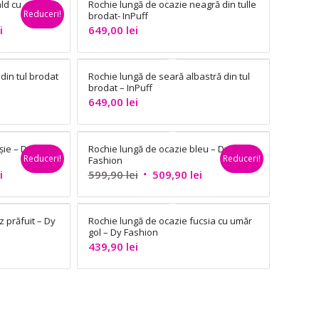
ld cu
Rochie lungă de ocazie neagră din tulle
Reduceri!
brodat- InPuff
Prețul
i
649,00
lei
curent
este:
 din tul brodat
Rochie lungă de seară albastră din tul
389,90 lei.
brodat – InPuff
649,00
lei
șie – Dy
Rochie lungă de ocazie bleu – Dy
Reduceri!
Reduceri!
Fashion
Prețul
Prețul
Prețul
i
599,90
lei
509,90
lei
curent
inițial
curent
este:
a
este:
 prăfuit – Dy
Rochie lungă de ocazie fucsia cu umăr
509,90 lei.
fost:
509,90 lei.
gol – Dy Fashion
599,90 lei.
439,90
lei