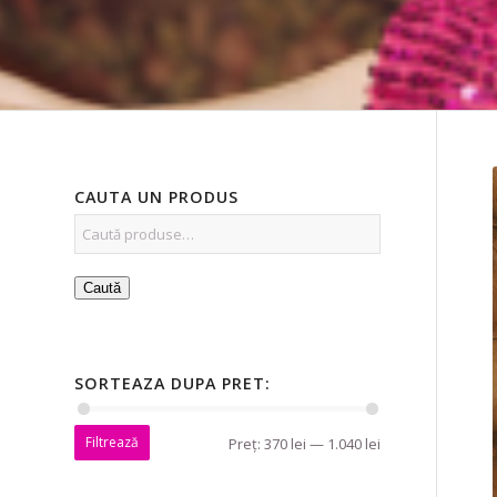
CAUTA UN PRODUS
Caută
SORTEAZA DUPA PRET:
Filtrează
Preț:
370 lei
—
1.040 lei