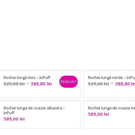
499,90 lei.
Rochie lungă mov – InPuff
Rochie lungă verde – InPu
Reduceri!
Prețul
Prețul
Prețul
529,00
lei
388,80
lei
529,00
lei
388,80
le
inițial
curent
inițial
a
este:
a
fost:
388,80 lei.
fost:
Rochie lunga de ocazie albastra –
Rochie lunga de ocazie ne
529,00 lei.
529,00 lei.
InPuff
589,00
lei
589,00
lei