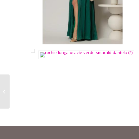
Rochie scurtă galbenă
de ocazie – Dy Fashion