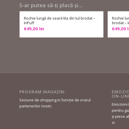
S-ar putea să-ți placă și…
Rochie lungă de seară lila din tul brodat –
Rochie lu
InPuff
brodat – 
649,00
lei
649,00
l
PROGRAM MAGAZIN:
EMOZIO
ON-LIN
Sesiune de shopping in funcție de orarul
Emozioni 
partenerilor nostri.
pentru gar
și piese a
zi.