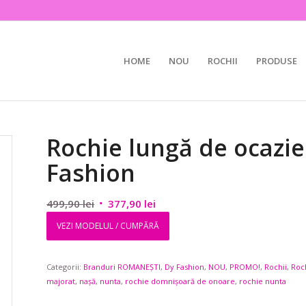
HOME
NOU
ROCHII
PRODUSE
Rochie lungă de ocazie
Fashion
Prețul
Prețul
499,90
lei
377,90
lei
inițial
curent
VEZI MODELUL / CUMPĂRĂ
a
este:
fost:
377,90 lei.
Categorii:
Branduri ROMANEȘTI
499,90 lei.
,
Dy Fashion
,
NOU
,
PROMO!
,
Rochii
,
Roc
majorat
,
nașă
,
nunta
,
rochie domnișoară de onoare
,
rochie nunta