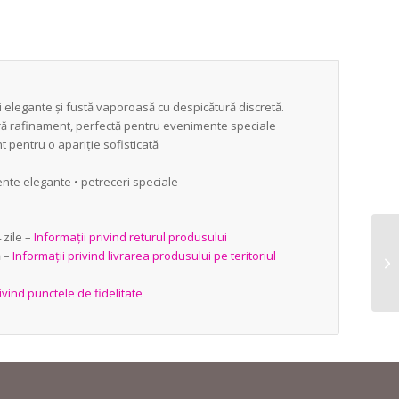
 elegante și fustă vaporoasă cu despicătură discretă.
feră rafinament, perfectă pentru evenimente speciale
nt pentru o apariție sofisticată
ente elegante • petreceri speciale
zile –
Informații privind returul produsului
ă –
Informații privind livrarea produsului pe teritoriul
ivind punctele de fidelitate