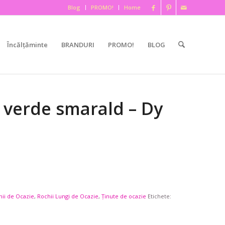
Blog
PROMO!
Home
Încălțăminte
BRANDURI
PROMO!
BLOG
 verde smarald – Dy
hii de Ocazie
,
Rochii Lungi de Ocazie
,
Ținute de ocazie
Etichete: