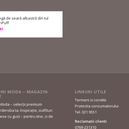
ngă de seară albastră din tul
InPuff
ei
NI MODA – MAGAZIN
LINKURI UTILE
E
Termeni si conditii
Moda – selecții premium
Protectia consumatorului
deroba ta. Inspirație, outfituri
Tel. 021 9551
lese cu gust – pentru tine, zi de
Reclamatii clienti
0769-231310