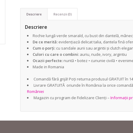
Descriere
Recenzii (0)
Descriere
Rochie lungă verde smarald, cu bust din dantelă, mâneci
De ce merită:
evidențiază delicat talia, dantela fină o
Cum o porți:
cu sandale aurii sau argintii și clutch elega
Culori cu care o combini:
auriu, nude, ivory, argintiu
Ocazii perfecte:
nuntă • botez • cununie civilă • evenim
Made in Romania
Comandă fără grijă! Poți returna produsul GRATUIT în 14 
Livrare GRATUITĂ oriunde în România la orice comand
României
Magazin cu program de Fidelizare Clienți –
Informații pr