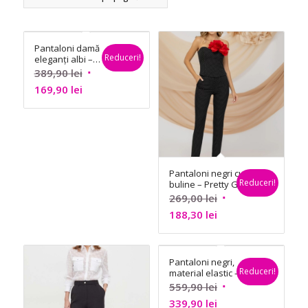
Pantaloni damă
Reduceri!
eleganți albi –
Morgan
Prețul
389,90
lei
Prețul
inițial
169,90
lei
curent
a
este:
fost:
169,90 lei.
389,90 lei.
Pantaloni negri cu
Reduceri!
buline – Pretty Girl
Prețul
269,00
lei
Prețul
inițial
188,30
lei
curent
a
este:
fost:
Pantaloni negri,
188,30 lei.
269,00 lei.
Reduceri!
material elastic –
Guess
Prețul
559,90
lei
Prețul
inițial
339,90
lei