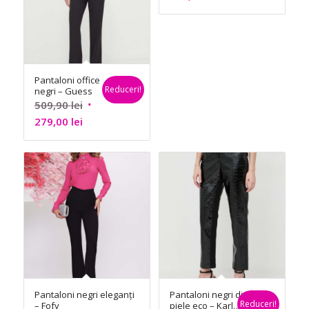
curent
a
este:
fost:
339,90 lei.
559,90 lei.
Pantaloni office
Reduceri!
negri – Guess
Prețul
509,90
lei
Prețul
inițial
279,00
lei
curent
a
este:
fost:
279,00 lei.
509,90 lei.
Pantaloni negri eleganți
Pantaloni negri din
Reduceri!
– Fofy
piele eco – Karl