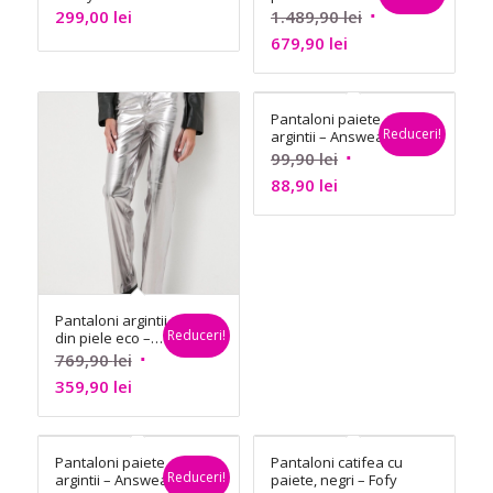
Lagerfeld
Prețul
299,00
lei
1.489,90
lei
Prețul
inițial
679,90
lei
curent
a
este:
fost:
Pantaloni paiete
679,90 lei.
1.489,90 lei.
Reduceri!
argintii – Answear
Lab
Prețul
99,90
lei
Prețul
inițial
88,90
lei
curent
a
este:
fost:
88,90 lei.
99,90 lei.
Pantaloni argintii
Reduceri!
din piele eco –
Guess
Prețul
769,90
lei
Prețul
inițial
359,90
lei
curent
a
este:
fost:
Pantaloni paiete
Pantaloni catifea cu
359,90 lei.
769,90 lei.
Reduceri!
argintii – Answear
paiete, negri – Fofy