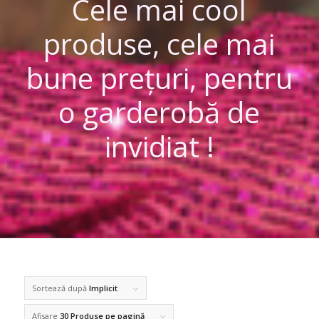
Cele mai cool
produse, cele mai
bune prețuri, pentru
o garderobă de
invidiat !
Sortează după
Implicit
Afisare
30 Produse pe pagină