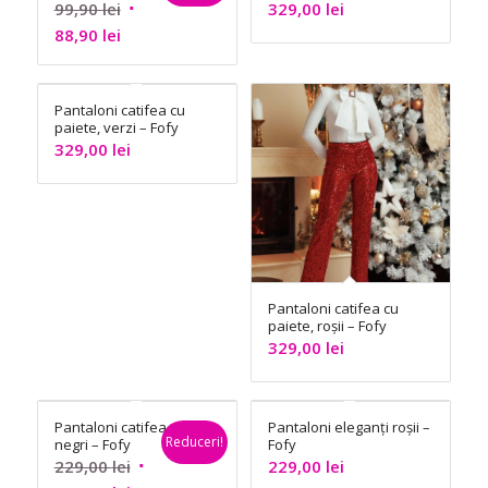
Lab
Prețul
99,90
lei
329,00
lei
Prețul
inițial
88,90
lei
curent
a
este:
fost:
Pantaloni catifea cu
88,90 lei.
99,90 lei.
paiete, verzi – Fofy
329,00
lei
Pantaloni catifea cu
paiete, roșii – Fofy
329,00
lei
Pantaloni catifea
Pantaloni eleganți roșii –
Reduceri!
negri – Fofy
Fofy
Prețul
229,00
lei
229,00
lei