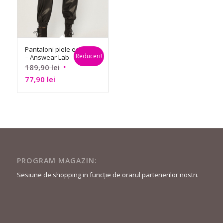
Pantaloni piele eco
Reduceri!
– Answear Lab
Prețul
189,90
lei
Prețul
inițial
77,90
lei
curent
a
este:
fost:
77,90 lei.
189,90 lei.
PROGRAM MAGAZIN:
Sesiune de shopping in funcție de orarul partenerilor nostri.