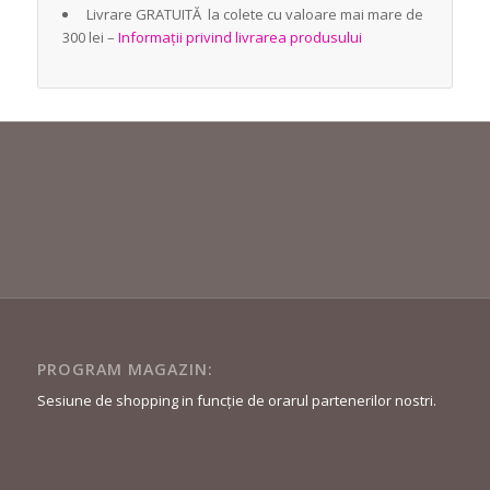
Livrare GRATUITĂ la colete cu valoare mai mare de
300 lei –
Informații privind livrarea produsului
PROGRAM MAGAZIN:
Sesiune de shopping in funcție de orarul partenerilor nostri.