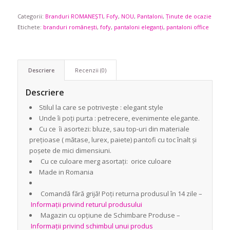
Categorii:
Branduri ROMANEȘTI
,
Fofy
,
NOU
,
Pantaloni
,
Ținute de ocazie
Etichete:
branduri românești
,
fofy
,
pantaloni eleganți
,
pantaloni office
Descriere
Recenzii (0)
Descriere
Stilul la care se potrivește : elegant style
Unde îi poți purta : petrecere, evenimente elegante.
Cu ce îi asortezi: bluze, sau top-uri din materiale
prețioase ( mătase, lurex, paiete) pantofi cu toc înalt și
poșete de mici dimensiuni.
Cu ce culoare merg asortați: orice culoare
Made in Romania
Comandă fără grijă! Poți returna produsul în 14 zile –
Informații privind returul produsului
Magazin cu opțiune de Schimbare Produse –
Informații privind schimbul unui produs