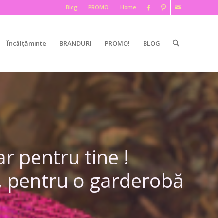
Blog
PROMO!
Home
Încălțăminte
BRANDURI
PROMO!
BLOG
r pentru tine !
i, pentru o garderobă