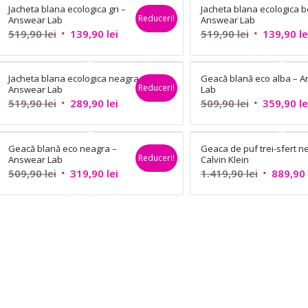
Jacheta blana ecologica gri –
Jacheta blana ecologica b
Reduceri!
Answear Lab
Answear Lab
Prețul
Prețul
Prețul
519,90
lei
139,90
lei
519,90
lei
139,90
le
inițial
curent
inițial
a
este:
a
Jacheta blana ecologica neagra –
Geacă blană eco alba – 
fost:
139,90 lei.
fost:
Reduceri!
Answear Lab
Lab
519,90 lei.
519,90 lei.
Prețul
Prețul
Prețul
519,90
lei
289,90
lei
509,90
lei
359,90
le
inițial
curent
inițial
a
este:
a
Geacă blană eco neagra –
Geaca de puf trei-sfert n
fost:
289,90 lei.
fost:
Reduceri!
Answear Lab
Calvin Klein
519,90 lei.
509,90 lei.
Prețul
Prețul
Prețul
509,90
lei
319,90
lei
1.419,90
lei
889,90
inițial
curent
inițial
a
este:
a
fost:
319,90 lei.
fost:
509,90 lei.
1.419,90 l