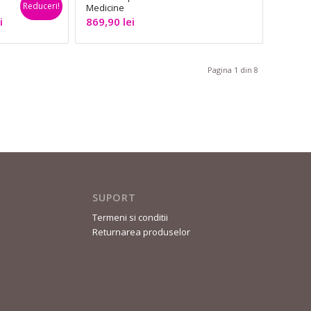
379,90 lei.
fost:
419,90 lei.
Reduceri!
Medicine
899,90 lei.
Prețul
i
869,90
lei
curent
este:
179,90 lei.
Pagina 1 din 8
SUPORT
Termeni si conditii
Returnarea produselor