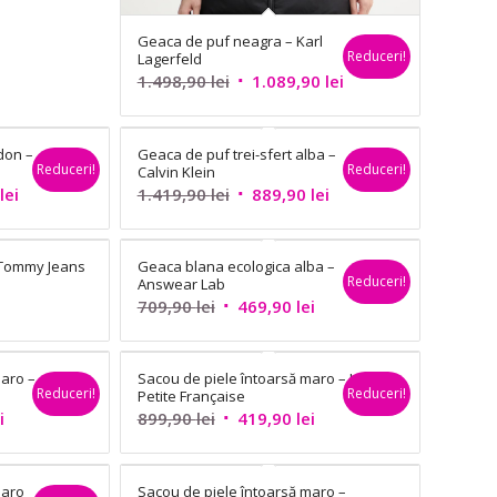
Geaca de puf neagra – Karl
Reduceri!
Lagerfeld
Prețul
Prețul
1.498,90
lei
1.089,90
lei
inițial
curent
a
este:
don –
Geaca de puf trei-sfert alba –
fost:
1.089,90 lei.
Reduceri!
Reduceri!
Calvin Klein
1.498,90 lei.
Prețul
Prețul
Prețul
lei
1.419,90
lei
889,90
lei
curent
inițial
curent
este:
a
este:
 Tommy Jeans
Geaca blana ecologica alba –
819,90 lei.
fost:
889,90 lei.
Reduceri!
Answear Lab
ei.
1.419,90 lei.
Prețul
Prețul
709,90
lei
469,90
lei
inițial
curent
a
este:
maro –
Sacou de piele întoarsă maro – La
fost:
469,90 lei.
Reduceri!
Reduceri!
Petite Française
709,90 lei.
Prețul
Prețul
Prețul
i
899,90
lei
419,90
lei
curent
inițial
curent
este:
a
este:
maro
Sacou de piele întoarsă maro –