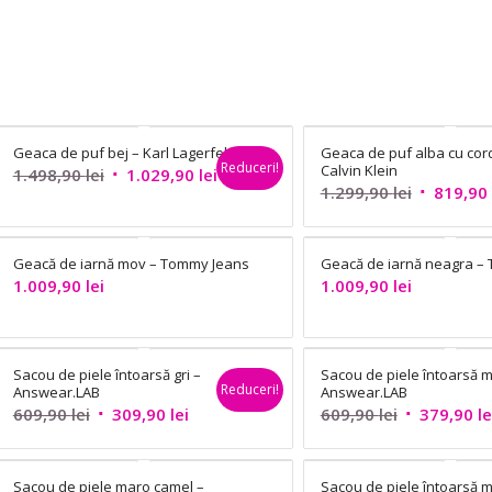
Geaca de puf bej – Karl Lagerfeld
Geaca de puf alba cu cor
Reduceri!
Calvin Klein
Prețul
Prețul
1.498,90
lei
1.029,90
lei
Prețul
1.299,90
lei
819,90
inițial
curent
inițial
a
este:
a
fost:
1.029,90 lei.
Geacă de iarnă mov – Tommy Jeans
Geacă de iarnă neagra –
fost:
1.498,90 lei.
1.009,90
lei
1.009,90
lei
1.299,90 l
Sacou de piele întoarsă gri –
Sacou de piele întoarsă 
Reduceri!
Answear.LAB
Answear.LAB
Prețul
Prețul
Prețul
609,90
lei
309,90
lei
609,90
lei
379,90
le
inițial
curent
inițial
a
este:
a
Sacou de piele maro camel –
Sacou de piele întoarsă 