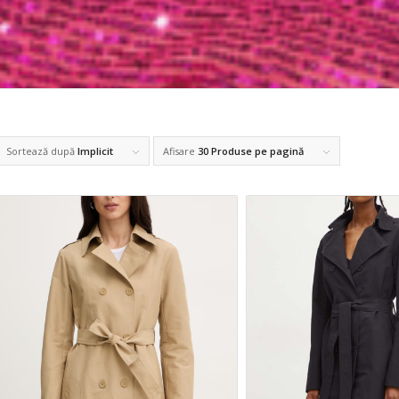
Sortează după
Implicit
Afisare
30 Produse pe pagină