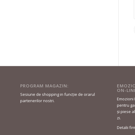
PROGRAM MAGAZIN:
EMOZIO
ON-LIN
Sesiune de shopping in funcție de orarul
Emozioni 
partenerilor nostri.
pentru gar
și piese a
zi.
Detalii fi