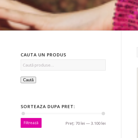
CAUTA UN PRODUS
Caută
SORTEAZA DUPA PRET:
Filtrează
Preț:
70 lei
—
3.100 lei