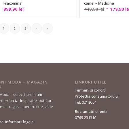
fost:
309,90 lei.
fost:
Fracomina
camel – Medicine
609,90 lei.
609,90 lei.
Prețul
899,90
lei
449,90
lei
179,90
le
inițial
a
1
2
3
›
»
fost:
449,90 lei.
NI MODA – MAGAZIN
LINKURI UTILE
E
Termeni si conditii
Moda – selecții premium
Protectia consumatorului
deroba ta. Inspirație, outfituri
Tel. 021 9551
lese cu gust – pentru tine, zi de
Reclamatii clienti
0769-231310
rmă: Informații legale