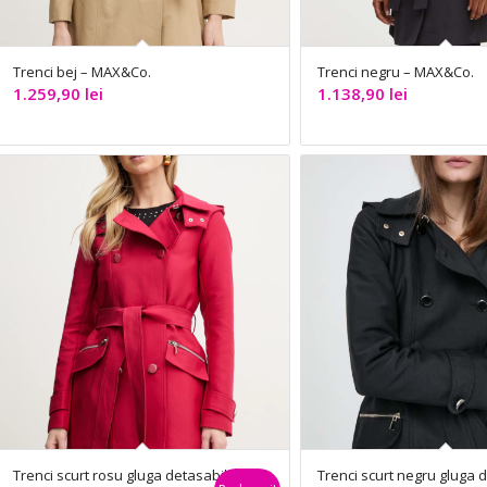
Trenci bej – MAX&Co.
Trenci negru – MAX&Co.
1.259,90
lei
1.138,90
lei
Trenci scurt rosu gluga detasabila
Trenci scurt negru gluga 