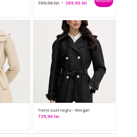
Reduceri!
Prețul
Prețul
709,90
lei
389,90
lei
inițial
curent
a
este:
fost:
389,90 lei.
709,90 lei.
Trenci scurt negru – Morgan
729,90
lei