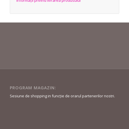
Informații privind livrarea produsului
PROGRAM MAGAZIN:
Sesiune de shopping in funcție de orarul partenerilor nostri.