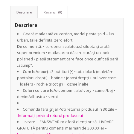
Descriere
Recenzii (0)
Descriere
Geacă matlasată cu cordon, model peste șold – lux
urban, talie definită, zero efort.
De ce merită:
• cordonul sculptează silueta și arată
super premium • matlasarea dă structură și un look
polished • piesă statement care face orice outfit să pară
„scump”.
Cum le/o porți:
3 outfituri (•) • total black (maletă +
pantaloni drepți) + botine • jeanși drepți + pulover crem
+ loafers • rochie tricot gri + cizme înalte
Culori cu care le/o combini:
alb/ivory • camel/bej •
denim/albastru • vernil
Comandă fără grija! Poți returna produsul in 30 zile –
Informații privind returul produsului
Livrare – “ANSWEAR.ro oferă clienților săi LIVRARE
GRATUITĂ pentru comenzi mai mari de 300,00 lei –