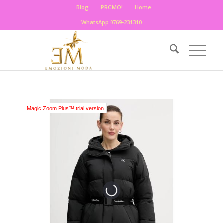
Blog
PROMO!
Home
WhatsApp 0769-231310
Magic Zoom Plus™ trial version