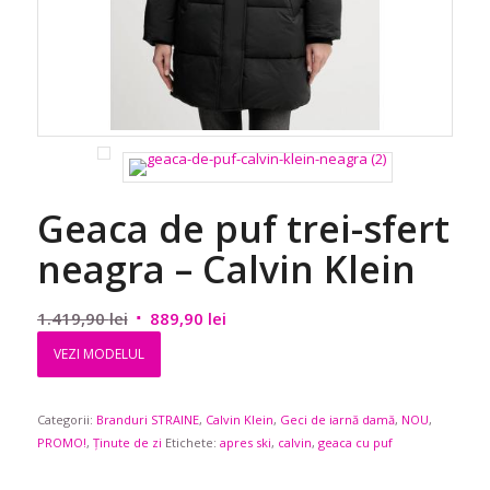
Geaca de puf trei-sfert
neagra – Calvin Klein
Prețul
Prețul
1.419,90
lei
889,90
lei
inițial
curent
VEZI MODELUL
a
este:
fost:
889,90 lei.
Categorii:
Branduri STRAINE
1.419,90 lei.
,
Calvin Klein
,
Geci de iarnă damă
,
NOU
,
PROMO!
,
Ținute de zi
Etichete:
apres ski
,
calvin
,
geaca cu puf