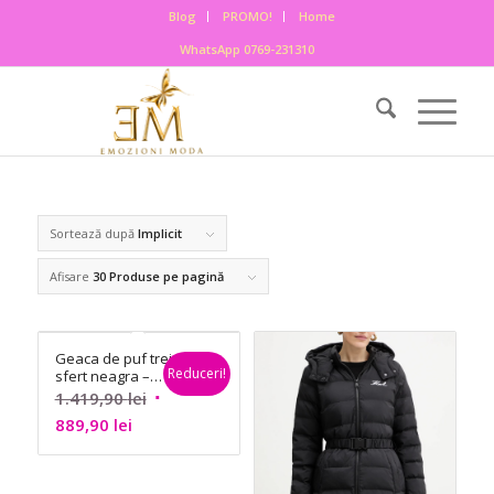
Blog
PROMO!
Home
WhatsApp 0769-231310
Sortează după
Implicit
Afisare
30 Produse pe pagină
Geaca de puf trei-
Reduceri!
sfert neagra –
Calvin Klein
Prețul
1.419,90
lei
Prețul
inițial
889,90
lei
curent
a
este:
fost: