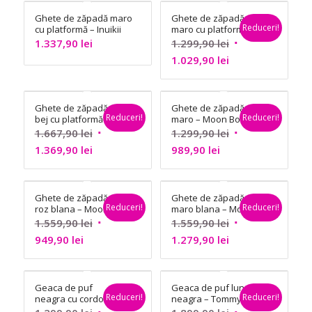
este:
fost:
este:
fost:
Ghete de zăpadă maro
Ghete de zăpadă
1.109,90 lei.
1.389,90 lei.
899,90 lei.
1.337,90 lei.
Reduceri!
cu platformă – Inuikii
maro cu platformă
– Inuikii
Prețul
1.337,90
lei
1.299,90
lei
Prețul
inițial
1.029,90
lei
curent
a
este:
fost:
Ghete de zăpadă
Ghete de zăpadă
1.029,90 lei.
1.299,90 lei.
Reduceri!
Reduceri!
bej cu platformă-
maro – Moon Boot
Inuikii
Prețul
Prețul
1.667,90
lei
1.299,90
lei
Prețul
inițial
Prețul
inițial
1.369,90
lei
989,90
lei
curent
a
curent
a
este:
fost:
este:
fost:
Ghete de zăpadă
Ghete de zăpadă
1.369,90 lei.
1.667,90 lei.
989,90 lei.
1.299,90 lei.
Reduceri!
Reduceri!
roz blana – Moon
maro blana – Moon
Boot
Boot
Prețul
Prețul
1.559,90
lei
1.559,90
lei
Prețul
inițial
Prețul
inițial
949,90
lei
1.279,90
lei
curent
a
curent
a
este:
fost:
este:
fost:
Geaca de puf
Geaca de puf lungă
949,90 lei.
1.559,90 lei.
1.279,90 lei.
1.559,90 lei.
Reduceri!
Reduceri!
neagra cu cordon –
neagra – Tommy
Calvin Klein
Jeans