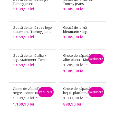
889,90 lei.
1.419,90 lei.
Tommy Jeans
Tommy Jeans
1.009,90
lei
1.009,90
lei
Geacă de iarnă roz / logo
Geacă de iarnă
statement- Tommy Jeans
bleumarin / logo
statement- Tommy Jeans
1.069,90
lei
1.069,90
lei
Geacă de iarnă alba /
Ghete de zăpadă
Reduceri!
logo statement- Tommy
albe blana – Moon
Jeans
Boot
Prețul
1.069,90
lei
1.289,90
lei
Prețul
inițial
1.089,90
lei
curent
a
este:
fost:
Cizme de zăpadă
Ghete de zăpadă
1.089,90 lei.
1.289,90 lei.
Reduceri!
Reduceri!
negre – Moon Boot
bej cu platformă –
Inuikii
Prețul
Prețul
1.389,90
lei
1.337,90
lei
Prețul
inițial
Prețul
inițial
1.109,90
lei
899,90
lei
curent
a
curent
a