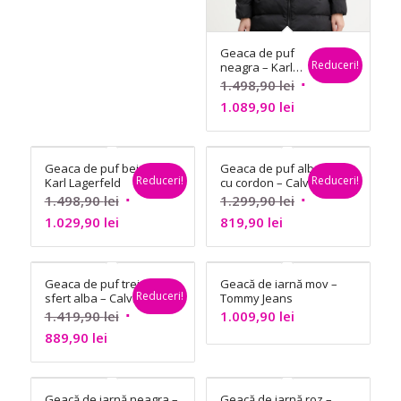
889,90 lei.
1.419,90 lei.
Geaca de puf
Reduceri!
neagra – Karl
Lagerfeld
Prețul
1.498,90
lei
Prețul
inițial
1.089,90
lei
curent
a
este:
fost:
Geaca de puf bej –
Geaca de puf alba
1.089,90 lei.
1.498,90 lei.
Reduceri!
Reduceri!
Karl Lagerfeld
cu cordon – Calvin
Klein
Prețul
Prețul
1.498,90
lei
1.299,90
lei
Prețul
inițial
Prețul
inițial
1.029,90
lei
819,90
lei
curent
a
curent
a
este:
fost:
este:
fost:
Geaca de puf trei-
Geacă de iarnă mov –
1.029,90 lei.
1.498,90 lei.
819,90 lei.
1.299,90 lei.
Reduceri!
sfert alba – Calvin
Tommy Jeans
Klein
Prețul
1.419,90
lei
1.009,90
lei
Prețul
inițial
889,90
lei
curent
a
este:
fost:
Geacă de iarnă neagra –
Geacă de iarnă roz –