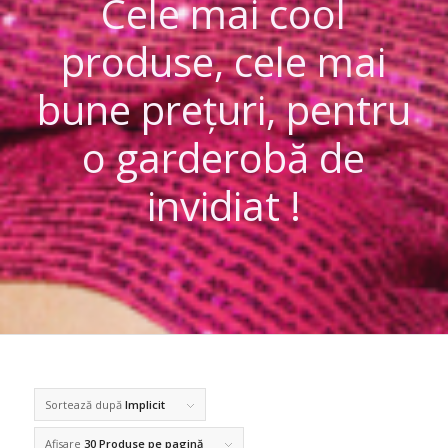
Cele mai cool
produse, cele mai
bune prețuri, pentru
o garderobă de
invidiat !
Sortează după
Implicit
Afisare
30 Produse pe pagină