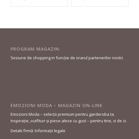
curent
a
curent
a
este:
fost:
este:
fost:
589,90 lei.
969,90 lei.
589,90 lei.
969,90 lei.
PROGRAM MAGAZIN:
Sesiune de shopping in funcție de orarul partenerilor nostri.
EMOZIONI MODA – MAGAZIN ON-LINE
Emozioni Moda – selecții premium pentru garderoba ta.
Inspirație, outfituri și piese alese cu gust – pentru tine, zi de zi.
Detalii firmă: Informații legale