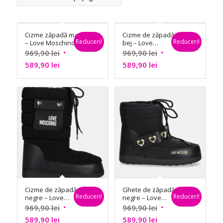
Cizme zăpadă maro
Cizme de zăpadă
Reduceri!
Reduceri!
– Love Moschino
bej – Love
Moschino
Prețul
Prețul
969,90
lei
969,90
lei
Prețul
inițial
Prețul
inițial
589,90
lei
589,90
lei
curent
a
curent
a
este:
fost:
este:
fost:
589,90 lei.
969,90 lei.
589,90 lei.
969,90 lei.
Cizme de zăpadă
Ghete de zăpadă
Reduceri!
Reduceri!
negre – Love
negre – Love
Moschino
Moschino
Prețul
Prețul
969,90
lei
969,90
lei
Prețul
inițial
Prețul
inițial
589,90
lei
589,90
lei