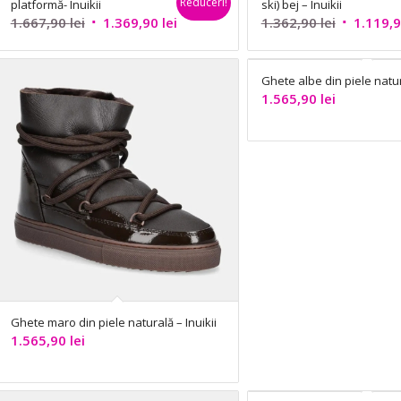
Reduceri!
platformă- Inuikii
ski) bej – Inuikii
Prețul
Prețul
Prețul
1.667,90
lei
1.369,90
lei
1.362,90
lei
1.119,
inițial
curent
inițial
a
este:
a
Ghete albe din piele natura
fost:
1.369,90 lei.
fost:
1.565,90
lei
1.667,90 lei.
1.362,90 l
Ghete maro din piele naturală – Inuikii
1.565,90
lei