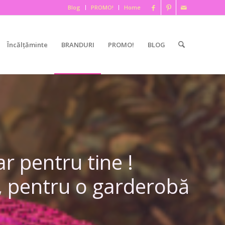
Blog
PROMO!
Home
Încălțăminte
BRANDURI
PROMO!
BLOG
r pentru tine !
i, pentru o garderobă