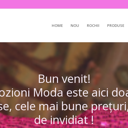
HOME
NOU
ROCHII
PRODUSE
Bun venit!
ioni Moda este aici doa
e, cele mai bune prețur
de invidiat !