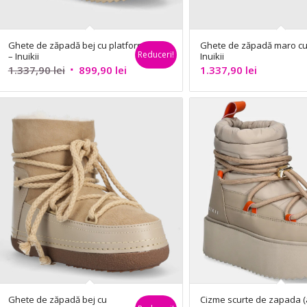
Ghete de zăpadă bej cu platformă
Ghete de zăpadă maro cu
Reduceri!
– Inuikii
Inuikii
Prețul
Prețul
1.337,90
lei
899,90
lei
1.337,90
lei
inițial
curent
a
este:
fost:
899,90 lei.
1.337,90 lei.
Ghete de zăpadă bej cu
Cizme scurte de zapada (