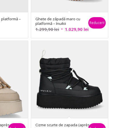
 platformă –
Ghete de zăpadă maro cu
Reduceri!
platformă – Inuikii
Prețul
Prețul
1.299,90
lei
1.029,90
lei
inițial
curent
a
este:
fost:
1.029,90 lei.
1.299,90 lei.
après-
Cizme scurte de zapada (après-