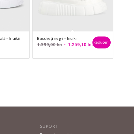
lă – Inuikii
Bascheți negri – Inuikii
Reduceri!
Prețul
Prețul
1.399,00
lei
1.259,10
lei
inițial
curent
a
este:
fost:
1.259,10 lei.
1.399,00 lei.
SUPORT