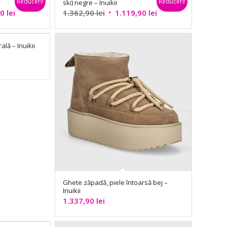
Reduceri!
Reduceri!
ski) negre – Inuikii
Prețul
Prețul
Prețul
90
lei
1.362,90
lei
1.119,90
lei
curent
inițial
curent
este:
a
este:
lă – Inuikii
1.119,90 lei.
fost:
1.119,90 lei.
ei.
1.362,90 lei.
Ghete zăpadă, piele întoarsă bej –
Inuikii
1.337,90
lei