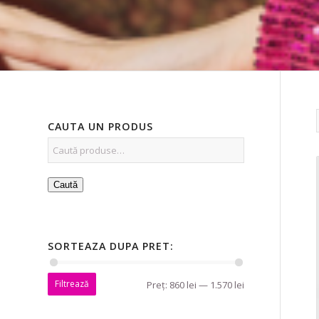
CAUTA UN PRODUS
Caută
SORTEAZA DUPA PRET:
Filtrează
Preț:
860 lei
—
1.570 lei