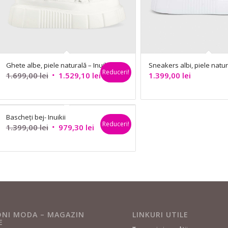
Ghete albe, piele naturală – Inuikii
Sneakers albi, piele natura
Reduceri!
Prețul
Prețul
1.699,00
lei
1.529,10
lei
1.399,00
lei
inițial
curent
a
este:
fost:
1.529,10 lei.
Bascheți bej- Inuikii
1.699,00 lei.
Reduceri!
Prețul
Prețul
1.399,00
lei
979,30
lei
inițial
curent
a
este:
fost:
979,30 lei.
1.399,00 lei.
NI MODA – MAGAZIN
LINKURI UTILE
E