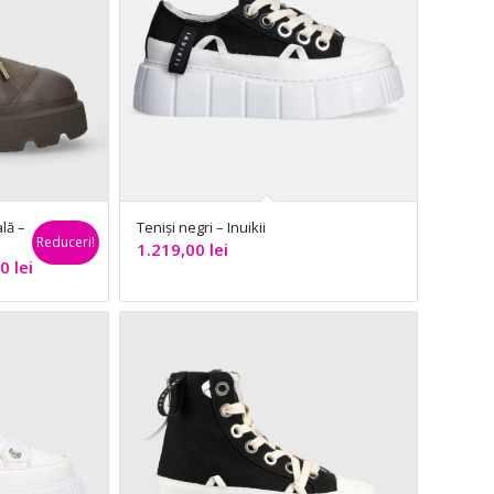
lă –
Teniși negri – Inuikii
Reduceri!
1.219,00
lei
Prețul
90
lei
curent
este:
1.175,90 lei.
ei.