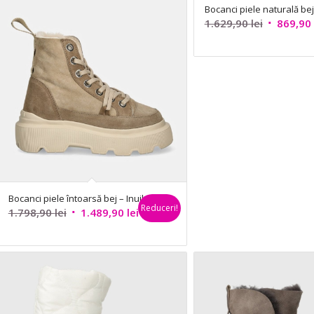
Bocanci piele naturală bej 
Prețul
1.629,90
lei
869,90
inițial
a
fost:
1.629,90 l
Bocanci piele întoarsă bej – Inuikii
Reduceri!
Prețul
Prețul
1.798,90
lei
1.489,90
lei
inițial
curent
a
este:
fost:
1.489,90 lei.
1.798,90 lei.