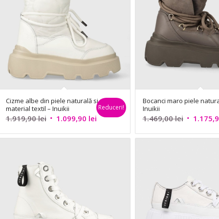
Cizme albe din piele naturală si
Bocanci maro piele natura
Reduceri!
material textil – Inuikii
Inuikii
Prețul
Prețul
Prețul
1.919,90
lei
1.099,90
lei
1.469,00
lei
1.175,
inițial
curent
inițial
a
este:
a
fost:
1.099,90 lei.
fost:
1.919,90 lei.
1.469,00 l