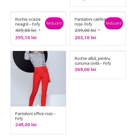
curent
a
este:
fost:
Rochie ocazie
Pantaloni catifea
373,15 lei.
439,00 lei.
Reduceri!
Reduceri!
neagră – Fofy
roșii- Fofy
Prețul
Prețul
439,00
lei
239,00
lei
Prețul
inițial
Prețul
inițial
395,10
lei
203,10
lei
curent
a
curent
a
este:
fost:
este:
fost:
Rochie albă, pentru
395,10 lei.
439,00 lei.
203,10 lei.
239,00 lei.
cununia civilă – Fofy
369,00
lei
Pantaloni office roșii –
Fofy
249,00
lei