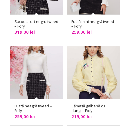
Sacou scurt negru tweed
Fustă mini neagră tweed
– Fofy
– Fofy
319,00
lei
259,00
lei
Fustă neagră tweed –
Cămașă galbenă cu
Fofy
dungi – Fofy
259,00
lei
219,00
lei