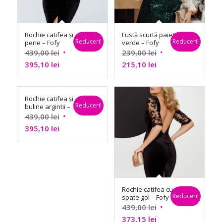
Rochie catifea și
Fustă scurtă paiete,
Reduceri!
Reduceri!
pene – Fofy
verde – Fofy
Prețul
Prețul
439,00
lei
239,00
lei
Prețul
inițial
Prețul
inițial
395,10
lei
215,10
lei
curent
a
curent
a
este:
fost:
este:
fost:
Rochie catifea și
395,10 lei.
439,00 lei.
215,10 lei.
239,00 lei.
Reduceri!
buline argintii –
Fofy
Prețul
439,00
lei
Prețul
inițial
395,10
lei
curent
a
este:
fost:
395,10 lei.
439,00 lei.
Rochie catifea cu
Reduceri!
spate gol – Fofy
Prețul
439,00
lei
Prețul
inițial
373,15
lei