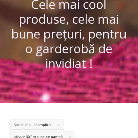
Cele mai cool
produse, cele mai
bune prețuri, pentru
o garderobă de
invidiat !
Sortează după
Implicit
Afisare
30 Produse pe pagină