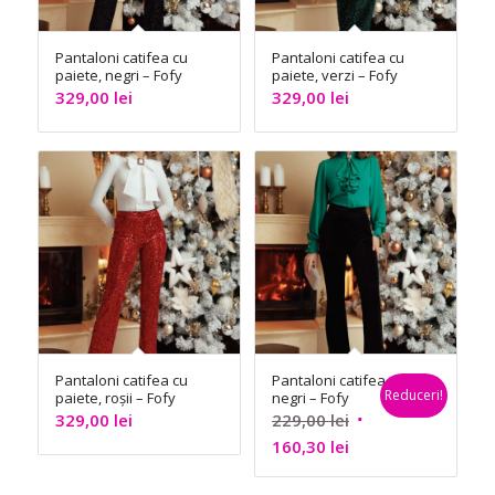
Pantaloni catifea cu
Pantaloni catifea cu
paiete, negri – Fofy
paiete, verzi – Fofy
329,00
lei
329,00
lei
Pantaloni catifea cu
Pantaloni catifea
Reduceri!
paiete, roșii – Fofy
negri – Fofy
Prețul
329,00
lei
229,00
lei
Prețul
inițial
160,30
lei
curent
a