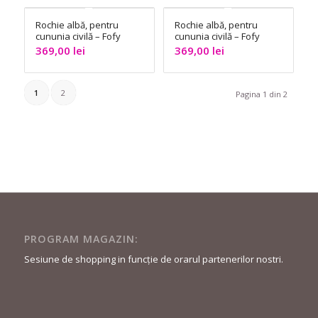
Rochie albă, pentru
Rochie albă, pentru
cununia civilă – Fofy
cununia civilă – Fofy
369,00
lei
369,00
lei
1
2
Pagina 1 din 2
PROGRAM MAGAZIN:
Sesiune de shopping in funcție de orarul partenerilor nostri.