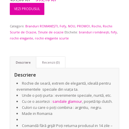
inițial
curent
VEZI PRODUSUL
a
este:
fost:
395,10 lei.
Categorii:
Branduri ROMANEȘTI
439,00 lei.
,
Fofy
,
NOU
,
PROMO!
,
Rochii
,
Rochii
Scurte de Ocazie
,
Ținute de ocazie
Etichete:
branduri românești
,
fofy
,
rochii elegante
,
rochii elegante scurte
Descriere
Recenzii (0)
Descriere
Rochie de seară, extrem de elegantă, ideală pentru
evenimentele speciale din viața ta.
Unde o poți purta : evenimente speciale, nuntă, etc.
Cu ce o asortezi :
sandale glamour
, poșetă tip clutch.
Culori cu care o poți combina : argintiu, negru.
Made in Romania
Comandă fără grijă! Poți returna produsul in 14 zile –