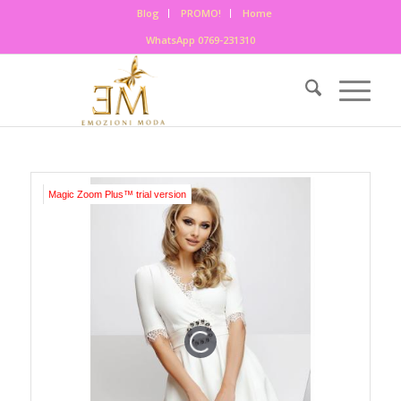
Blog
PROMO!
Home
WhatsApp 0769-231310
Magic Zoom Plus™ trial version