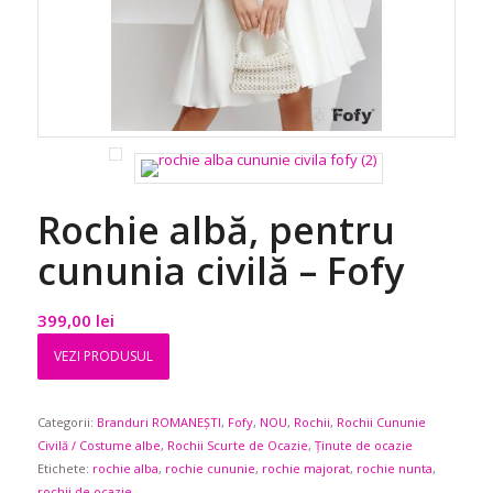
Rochie albă, pentru
cununia civilă – Fofy
399,00
lei
VEZI PRODUSUL
Categorii:
Branduri ROMANEȘTI
,
Fofy
,
NOU
,
Rochii
,
Rochii Cununie
Civilă / Costume albe
,
Rochii Scurte de Ocazie
,
Ținute de ocazie
Etichete:
rochie alba
,
rochie cununie
,
rochie majorat
,
rochie nunta
,
rochii de ocazie