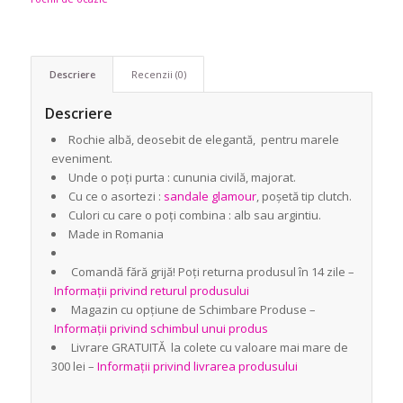
Descriere
Recenzii (0)
Descriere
Rochie albă, deosebit de elegantă, pentru marele
eveniment.
Unde o poți purta : cununia civilă, majorat.
Cu ce o asortezi :
sandale glamour
, poșetă tip clutch.
Culori cu care o poți combina : alb sau argintiu.
Made in Romania
Comandă fără grijă! Poți returna produsul în 14 zile –
Informații privind returul produsului
Magazin cu opțiune de Schimbare Produse –
Informații privind schimbul unui produs
Livrare GRATUITĂ la colete cu valoare mai mare de
300 lei –
Informații privind livrarea produsului