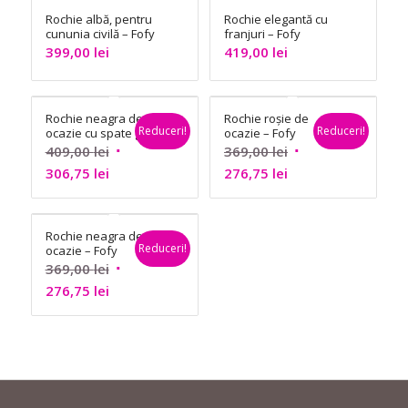
Rochie albă, pentru
Rochie elegantă cu
cununia civilă – Fofy
franjuri – Fofy
399,00
lei
419,00
lei
Rochie neagra de
Rochie roșie de
Reduceri!
Reduceri!
ocazie cu spate gol
ocazie – Fofy
– Fofy
Prețul
Prețul
409,00
lei
369,00
lei
Prețul
inițial
Prețul
inițial
306,75
lei
276,75
lei
curent
a
curent
a
este:
fost:
este:
fost:
Rochie neagra de
306,75 lei.
409,00 lei.
276,75 lei.
369,00 lei.
Reduceri!
ocazie – Fofy
Prețul
369,00
lei
Prețul
inițial
276,75
lei
curent
a
este:
fost:
276,75 lei.
369,00 lei.