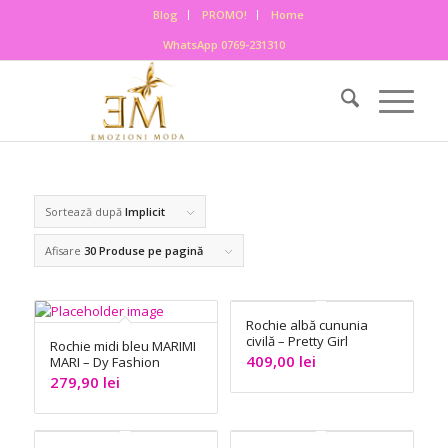
Blog
PROMO!
Home
WhatsApp 0769-231310
Sortează după
Implicit
Afisare
30 Produse pe pagină
Rochie albă cununia
civilă – Pretty Girl
Rochie midi bleu MARIMI
409,00
lei
MARI – Dy Fashion
279,90
lei