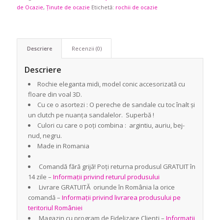
de Ocazie
,
Ținute de ocazie
Etichetă:
rochii de ocazie
Descriere
Recenzii (0)
Descriere
Rochie eleganta midi, model conic accesorizată cu
floare din voal 3D.
Cu ce o asortezi : O pereche de sandale cu toc înalt și
un clutch pe nuanța sandalelor. Superbă !
Culori cu care o poți combina : argintiu, auriu, bej-
nud, negru.
Made in Romania
Comandă fără grijă! Poți returna produsul GRATUIT în
14 zile –
Informații privind returul produsului
Livrare GRATUITĂ oriunde în România la orice
comandă –
Informații privind livrarea produsului pe
teritoriul României
Magazin cu program de Fidelizare Clienți –
Informații