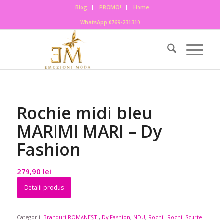
Blog
PROMO!
Home
WhatsApp 0769-231310
Rochie midi bleu
MARIMI MARI – Dy
Fashion
279,90
lei
Detalii produs
Categorii:
Branduri ROMANEȘTI
,
Dy Fashion
,
NOU
,
Rochii
,
Rochii Scurte