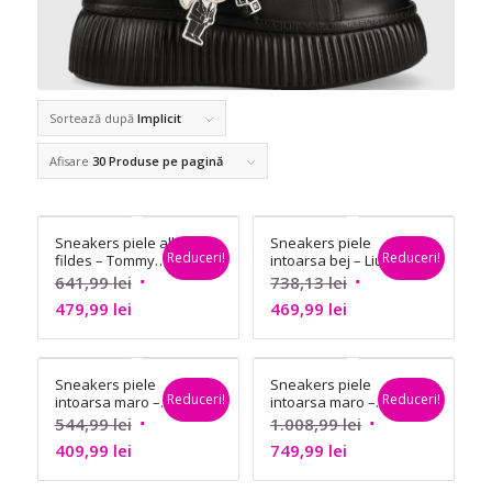
Sortează după
Implicit
Afisare
30 Produse pe pagină
Sneakers piele alb
Sneakers piele
Reduceri!
Reduceri!
fildes – Tommy
intoarsa bej – Liu Jo
Hilfiger
Prețul
Prețul
641,99
lei
738,13
lei
Prețul
inițial
Prețul
inițial
479,99
lei
469,99
lei
curent
a
curent
a
este:
fost:
este:
fost:
Sneakers piele
Sneakers piele
479,99 lei.
641,99 lei.
469,99 lei.
738,13 lei.
Reduceri!
Reduceri!
intoarsa maro –
intoarsa maro –
Tommy Hilfiger
Boss
Prețul
Prețul
544,99
lei
1.008,99
lei
Prețul
inițial
Prețul
inițial
409,99
lei
749,99
lei
curent
a
curent
a