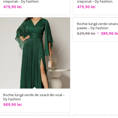
creponat – Dy Fashion
creponat – Dy Fashion
479,90
lei
479,90
lei
Rochie lungă verde smara
paiete – Dy Fashion
Prețul
529,90
lei
389,90
le
inițial
a
fost:
529,90 lei.
Rochie lungă verde de seară din voal –
Dy Fashion
989,90
lei