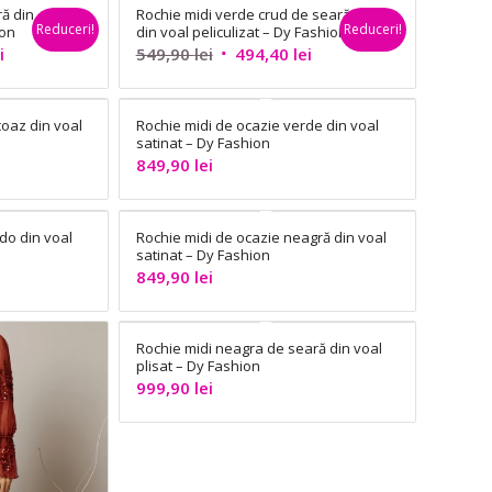
ă din
Rochie midi verde crud de seară
Reduceri!
Reduceri!
ion
din voal peliculizat – Dy Fashion
Prețul
Prețul
Prețul
i
549,90
lei
494,40
lei
curent
inițial
curent
este:
a
este:
coaz din voal
Rochie midi de ocazie verde din voal
494,40 lei.
fost:
494,40 lei.
satinat – Dy Fashion
549,90 lei.
849,90
lei
do din voal
Rochie midi de ocazie neagră din voal
satinat – Dy Fashion
849,90
lei
Rochie midi neagra de seară din voal
plisat – Dy Fashion
999,90
lei