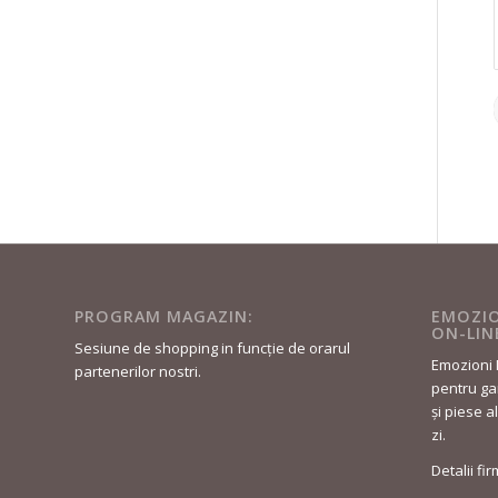
PROGRAM MAGAZIN:
EMOZIO
ON-LIN
Sesiune de shopping in funcție de orarul
Emozioni 
partenerilor nostri.
pentru gar
și piese a
zi.
Detalii fi