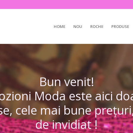
HOME
NOU
ROCHII
PRODUSE
Bun venit!
ioni Moda este aici doa
e, cele mai bune prețur
de invidiat !