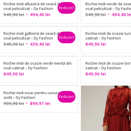
Rochie midi albastra de seară din
Rochie midi verde de sear
Reduceri!
voal peliculizat – Dy Fashion
voal peliculizat – Dy Fash
Prețul
Prețul
Prețul
549,90
lei
494,40
lei
549,90
lei
494,40
le
inițial
curent
inițial
a
este:
a
Rochie midi galbenă de seară din
Rochie midi de ocazie tur
fost:
494,40 lei.
fost:
Reduceri!
voal peliculizat – Dy Fashion
satinat – Dy Fashion
549,90 lei.
549,90 lei.
Prețul
Prețul
549,90
lei
439,40
lei
849,90
lei
inițial
curent
a
este:
Rochie midi de ocazie verde mentă din
Rochie midi de ocazie bor
fost:
439,40 lei.
voal satinat – Dy Fashion
satinat – Dy Fashion
549,90 lei.
849,90
lei
849,90
lei
Rochie midi ivoar pentru cununie
Reduceri!
civilă – Dy Fashion
Prețul
Prețul
999,90
lei
899,91
lei
inițial
curent
a
este:
fost:
899,91 lei.
999,90 lei.