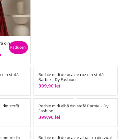
ră din
Reduceri!
Prețul
i
curent
este:
 din stofă
Rochie midi de ocazie roz din stofă
899,91 lei.
Barbie – Dy Fashion
399,90
lei
u din stofă
Rochie midi albă din stofă Barbie – Dy
Fashion
399,90
lei
z somon din
Rochie midi de ocazie albastra din voal