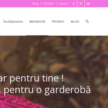
Blog
PROMO!
Home
Încălțăminte
BRANDURI
PROMO!
BLOG
r pentru tine !
i, pentru o garderobă