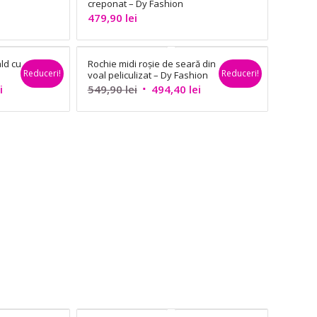
creponat – Dy Fashion
479,90
lei
ld cu
Rochie midi roșie de seară din
Reduceri!
Reduceri!
voal peliculizat – Dy Fashion
Prețul
Prețul
Prețul
i
549,90
lei
494,40
lei
curent
inițial
curent
este:
a
este:
389,90 lei.
fost:
494,40 lei.
549,90 lei.