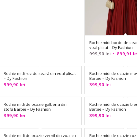
Rochie midi bordo de sea
voal plisat – Dy Fashion
Prețul
999,90
lei
899,91
le
inițial
a
Rochie midi roz de seară din voal plisat
Rochie midi de ocazie mov
fost:
– Dy Fashion
Barbie – Dy Fashion
999,90 lei.
999,90
lei
399,90
lei
Rochie midi de ocazie galbena din
Rochie midi de ocazie ble
stofă Barbie – Dy Fashion
Barbie – Dy Fashion
399,90
lei
399,90
lei
Rochie midi de ocazie vernil din voal cu
Rochie midi de ocazie ro