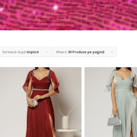
Sortează după
Implicit
Afisare
30 Produse pe pagină