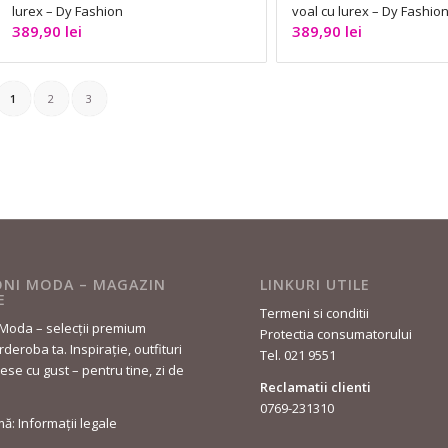
lurex – Dy Fashion
voal cu lurex – Dy Fashio
389,90
lei
389,90
lei
1
2
3
NI MODA – MAGAZIN
LINKURI UTILE
E
Termeni si conditii
Moda – selecții premium
Protectia consumatorului
deroba ta. Inspirație, outfituri
Tel. 021 9551
lese cu gust – pentru tine, zi de
Reclamatii clienti
0769-231310
rmă: Informații legale