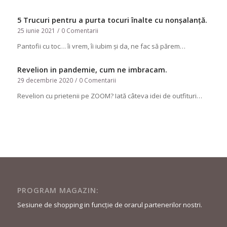
5 Trucuri pentru a purta tocuri înalte cu nonșalanță.
25 iunie 2021
/
0 Comentarii
Pantofii cu toc… îi vrem, îi iubim și da, ne fac să părem…
Revelion in pandemie, cum ne imbracam.
29 decembrie 2020
/
0 Comentarii
Revelion cu prietenii pe ZOOM? Iată câteva idei de outfituri…
PROGRAM MAGAZIN:
Sesiune de shopping in funcție de orarul partenerilor nostri.