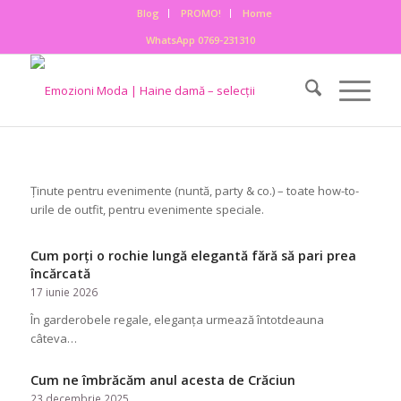
Blog
PROMO!
Home
WhatsApp 0769-231310
Ținute pentru evenimente (nuntă, party & co.) – toate how-to-
urile de outfit, pentru evenimente speciale.
Cum porți o rochie lungă elegantă fără să pari prea
încărcată
17 iunie 2026
În garderobele regale, eleganța urmează întotdeauna
câteva…
Cum ne îmbrăcăm anul acesta de Crăciun
23 decembrie 2025