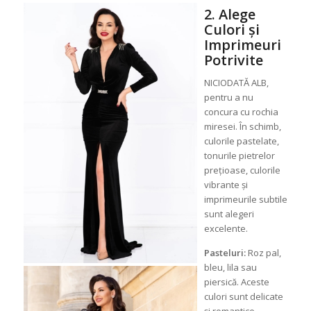
2. Alege
Culori și
Imprimeuri
Potrivite
NICIODATĂ ALB,
pentru a nu
concura cu rochia
miresei. În schimb,
culorile pastelate,
tonurile pietrelor
prețioase, culorile
vibrante și
imprimeurile subtile
sunt alegeri
excelente.
Pasteluri:
Roz pal,
bleu, lila sau
piersică. Aceste
culori sunt delicate