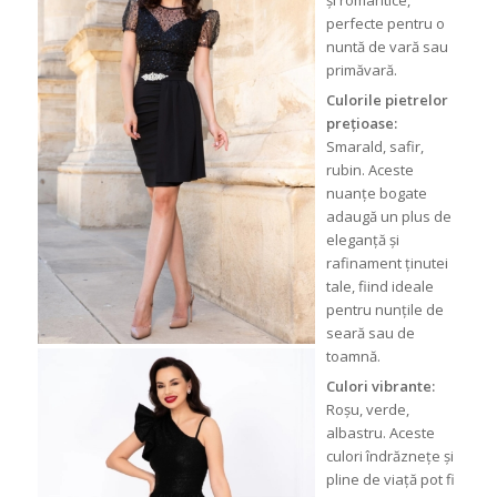
și romantice,
perfecte pentru o
nuntă de vară sau
primăvară.
Culorile pietrelor
prețioase:
Smarald, safir,
rubin. Aceste
nuanțe bogate
adaugă un plus de
eleganță și
rafinament ținutei
tale, fiind ideale
pentru nunțile de
seară sau de
toamnă.
Culori vibrante:
Roșu, verde,
albastru. Aceste
culori îndrăznețe și
pline de viață pot fi