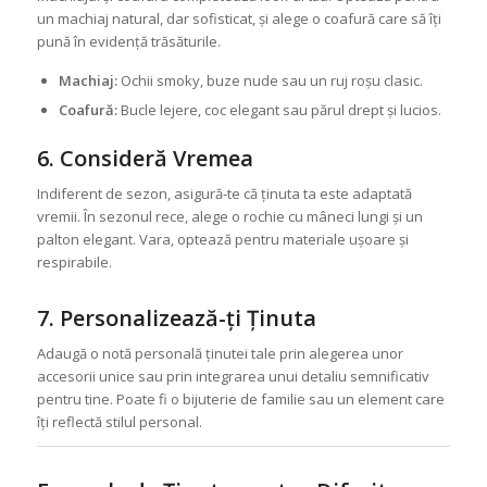
un machiaj natural, dar sofisticat, și alege o coafură care să îți
pună în evidență trăsăturile.
Machiaj:
Ochii smoky, buze nude sau un ruj roșu clasic.
Coafură:
Bucle lejere, coc elegant sau părul drept și lucios.
6. Consideră Vremea
Indiferent de sezon, asigură-te că ținuta ta este adaptată
vremii. În sezonul rece, alege o rochie cu mâneci lungi și un
palton elegant. Vara, optează pentru materiale ușoare și
respirabile.
7. Personalizează-ți Ținuta
Adaugă o notă personală ținutei tale prin alegerea unor
accesorii unice sau prin integrarea unui detaliu semnificativ
pentru tine. Poate fi o bijuterie de familie sau un element care
îți reflectă stilul personal.