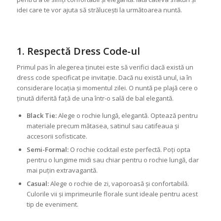
idei care te vor ajuta să strălucești la următoarea nuntă.
1. Respectă Dress Code-ul
Primul pas în alegerea ținutei este să verifici dacă există un
dress code specificat pe invitație. Dacă nu există unul, ia în
considerare locația și momentul zilei. O nuntă pe plajă cere o
ținută diferită față de una într-o sală de bal elegantă.
Black Tie:
Alege o rochie lungă, elegantă. Optează pentru
materiale precum mătasea, satinul sau catifeaua și
accesorii sofisticate.
Semi-Formal:
O rochie cocktail este perfectă. Poți opta
pentru o lungime midi sau chiar pentru o rochie lungă, dar
mai puțin extravagantă.
Casual:
Alege o rochie de zi, vaporoasă și confortabilă.
Culorile vii și imprimeurile florale sunt ideale pentru acest
tip de eveniment.