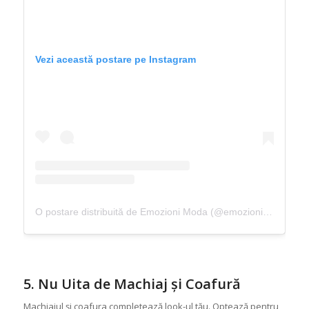
Vezi această postare pe Instagram
O postare distribuită de Emozioni Moda (@emozionimoda.ro)
5. Nu Uita de Machiaj și Coafură
Machiajul și coafura completează look-ul tău. Optează pentru