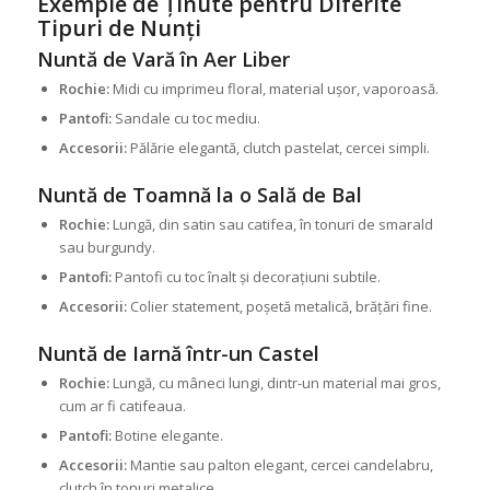
Exemple de Ținute pentru Diferite
Tipuri de Nunți
Nuntă de Vară în Aer Liber
Rochie:
Midi cu imprimeu floral, material ușor, vaporoasă.
Pantofi:
Sandale cu toc mediu.
Accesorii:
Pălărie elegantă, clutch pastelat, cercei simpli.
Nuntă de Toamnă la o Sală de Bal
Rochie:
Lungă, din satin sau catifea, în tonuri de smarald
sau burgundy.
Pantofi:
Pantofi cu toc înalt și decorațiuni subtile.
Accesorii:
Colier statement, poșetă metalică, brățări fine.
Nuntă de Iarnă într-un Castel
Rochie:
Lungă, cu mâneci lungi, dintr-un material mai gros,
cum ar fi catifeaua.
Pantofi:
Botine elegante.
Accesorii:
Mantie sau palton elegant, cercei candelabru,
clutch în tonuri metalice.