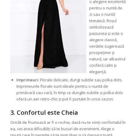
o alegere excelentă
pentru o nuntă de
zi sau o nuntă
tematică. Roșul
simbolizează
pasiunea și este o
alegere clasică,
verdele sugerează
prospețime și
natură, iar albastrul
conferă calm și
eleganță.
Imprimeuri:
Florale delicate, dungi subtile sau polka dots.
Imprimeurile florale sunt ideale pentru o nuntă de
primăvară sau vară, în timp ce dungile subtile și polka dots
oferă un aer retro-chic și pot fi purtate în orice sezon.
3. Confortul este Cheia
Oricât de frumoasă ar fi o rochie, dacă nu te simți confortabil în
ea, vei avea dificultăți să te bucuri de eveniment. Alege o
ținută care îți permite să te miști liber și să dansezi toată