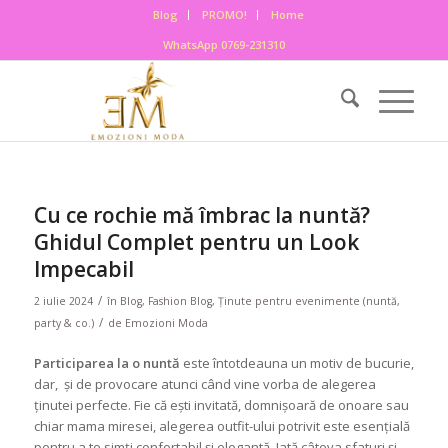
Blog
PROMO!
Home
WhatsApp 0769-231310
Cu ce rochie mă îmbrac la nuntă?
Ghidul Complet pentru un Look
Impecabil
/
2 iulie 2024
în
Blog
,
Fashion Blog
,
Ținute pentru evenimente (nuntă,
/
party & co.)
de
Emozioni Moda
Participarea la o nuntă
este întotdeauna un motiv de bucurie,
dar, și de provocare atunci când vine vorba de alegerea
ținutei perfecte. Fie că ești invitată, domnișoară de onoare sau
chiar mama miresei, alegerea outfit-ului potrivit este esențială
pentru a te simți confortabil și elegantă. Iată câteva sfaturi și