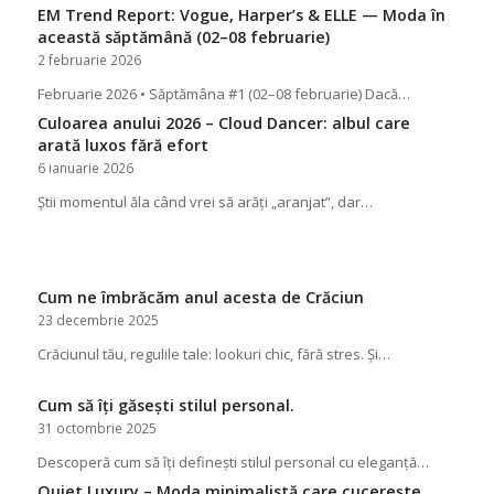
EM Trend Report: Vogue, Harper’s & ELLE — Moda în
această săptămână (02–08 februarie)
2 februarie 2026
Februarie 2026 • Săptămâna #1 (02–08 februarie) Dacă…
Culoarea anului 2026 – Cloud Dancer: albul care
arată luxos fără efort
6 ianuarie 2026
Știi momentul ăla când vrei să arăți „aranjat”, dar…
Cum ne îmbrăcăm anul acesta de Crăciun
23 decembrie 2025
Crăciunul tău, regulile tale: lookuri chic, fără stres. Și…
Cum să îți găsești stilul personal.
31 octombrie 2025
Descoperă cum să îți definești stilul personal cu eleganță…
Quiet Luxury – Moda minimalistă care cucerește