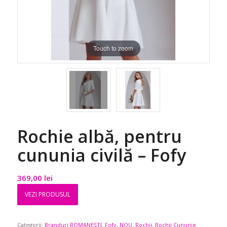
Touch to zoom
Rochie albă, pentru
cununia civilă – Fofy
369,00
lei
VEZI PRODUSUL
Categorii:
Branduri ROMANEȘTI
,
Fofy
,
NOU
,
Rochii
,
Rochii Cununie