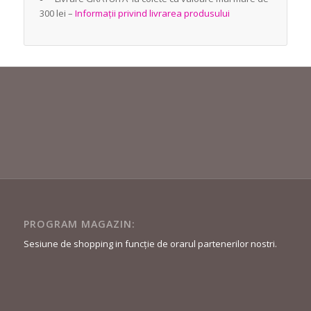
300 lei –
Informații privind livrarea produsului
PROGRAM MAGAZIN:
Sesiune de shopping in funcție de orarul partenerilor nostri.