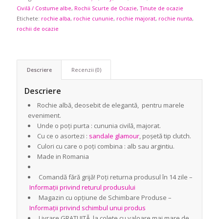
Civilă / Costume albe
,
Rochii Scurte de Ocazie
,
Ținute de ocazie
Etichete:
rochie alba
,
rochie cununie
,
rochie majorat
,
rochie nunta
,
rochii de ocazie
Descriere
Recenzii (0)
Descriere
Rochie albă, deosebit de elegantă, pentru marele
eveniment.
Unde o poți purta : cununia civilă, majorat.
Cu ce o asortezi :
sandale glamour
, poșetă tip clutch.
Culori cu care o poți combina : alb sau argintiu.
Made in Romania
Comandă fără grijă! Poți returna produsul în 14 zile –
Informații privind returul produsului
Magazin cu opțiune de Schimbare Produse –
Informații privind schimbul unui produs
Livrare GRATUITĂ la colete cu valoare mai mare de