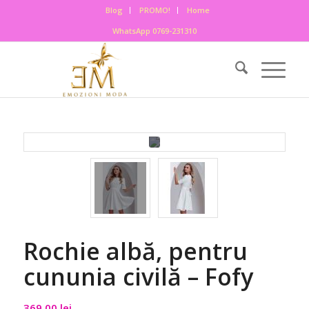
Blog
PROMO!
Home
WhatsApp 0769-231310
Rochie albă, pentru
cununia civilă – Fofy
369,00
lei