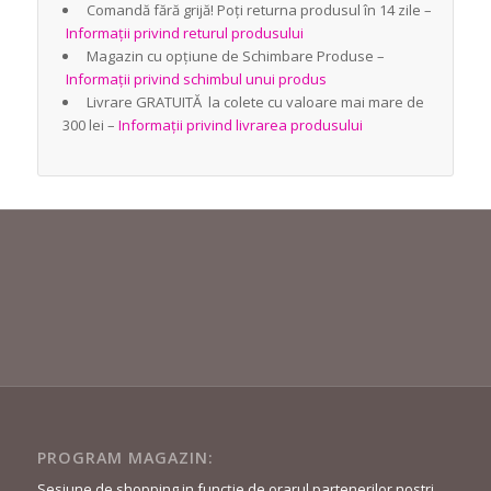
Comandă fără grijă! Poți returna produsul în 14 zile –
Informații privind returul produsului
Magazin cu opțiune de Schimbare Produse –
Informații privind schimbul unui produs
Livrare GRATUITĂ la colete cu valoare mai mare de
300 lei –
Informații privind livrarea produsului
PROGRAM MAGAZIN:
Sesiune de shopping in funcție de orarul partenerilor nostri.