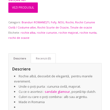
VEZI PRODUSUL
Categorii:
Branduri ROMANEȘTI
,
Fofy
,
NOU
,
Rochii
,
Rochii Cununie
Civilă / Costume albe
,
Rochii Scurte de Ocazie
,
Ținute de ocazie
Etichete:
rochie alba
,
rochie cununie
,
rochie majorat
,
rochie nunta
,
rochii de ocazie
Descriere
Recenzii (0)
Descriere
Rochie albă, deosebit de elegantă, pentru marele
eveniment.
Unde o poți purta : cununia civilă, majorat.
Cu ce o asortezi :
sandale glamour
, poșetă tip clutch.
Culori cu care o poți combina : alb sau argintiu.
Made in Romania