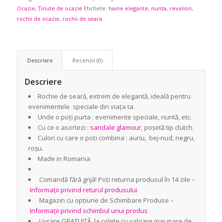
Ocazie
,
Ținute de ocazie
Etichete:
haine elegante
,
nunta
,
revelion
,
rochii de ocazie
,
rochii de seara
Descriere
Recenzii (0)
Descriere
Rochie de seară, extrem de elegantă, ideală pentru
evenimentele speciale din viața ta.
Unde o poți purta : evenimente speciale, nuntă, etc.
Cu ce o asortezi :
sandale glamour
, poșetă tip clutch.
Culori cu care o poți combina : auriu, bej-nud, negru,
roșu.
Made in Romania
Comandă fără grijă! Poți returna produsul în 14 zile –
Informații privind returul produsului
Magazin cu opțiune de Schimbare Produse –
Informații privind schimbul unui produs
Livrare GRATUITĂ la colete cu valoare mai mare de