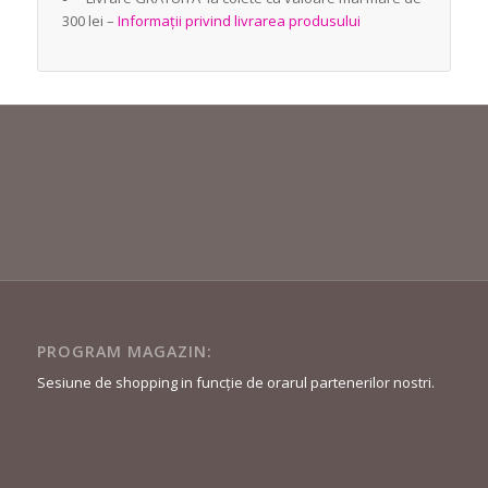
300 lei –
Informații privind livrarea produsului
PROGRAM MAGAZIN:
Sesiune de shopping in funcție de orarul partenerilor nostri.