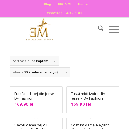
Blog
PROMO!
Home
WhatsApp 0769-231310
Sortează după
Implicit
Afisare
30 Produse pe pagină
Fustă midi bej din jerse –
Fustă midi ivoire din
Dy Fashion
jerse – Dy Fashion
169,90
lei
169,90
lei
Sacou damă bej cu
Costum damă elegant