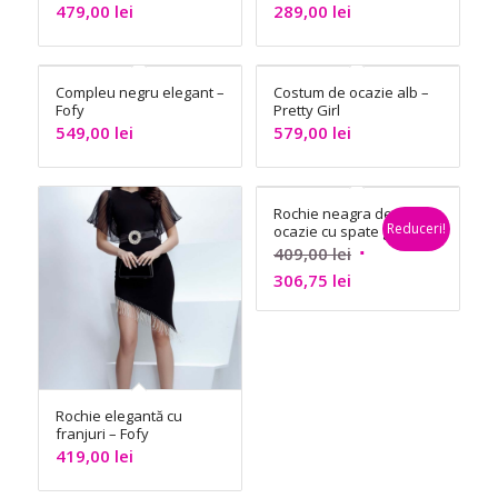
pantaloni) – InPuff
479,00
lei
289,00
lei
Compleu negru elegant –
Costum de ocazie alb –
Fofy
Pretty Girl
549,00
lei
579,00
lei
Rochie neagra de
Reduceri!
ocazie cu spate gol
– Fofy
Prețul
409,00
lei
Prețul
inițial
306,75
lei
curent
a
este:
fost:
306,75 lei.
409,00 lei.
Rochie elegantă cu
franjuri – Fofy
419,00
lei