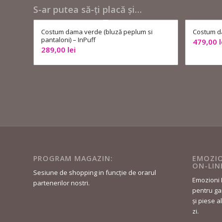
S-ar putea să-ți placă și…
Costum dama verde (bluză peplum si
Costum da
pantaloni) – InPuff
479,00
l
289,00
lei
PROGRAM MAGAZIN:
EMOZIO
ON-LIN
Sesiune de shopping in funcție de orarul
Emozioni 
partenerilor nostri.
pentru gar
și piese a
zi.