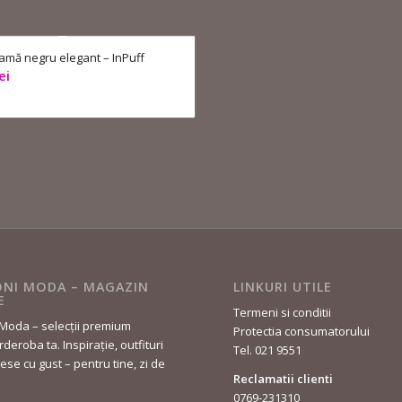
mă negru elegant – InPuff
ei
NI MODA – MAGAZIN
LINKURI UTILE
E
Termeni si conditii
Moda – selecții premium
Protectia consumatorului
deroba ta. Inspirație, outfituri
Tel. 021 9551
lese cu gust – pentru tine, zi de
Reclamatii clienti
0769-231310