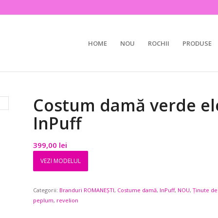
HOME
NOU
ROCHII
PRODUSE
Costum damă verde el
InPuff
399,00
lei
VEZI MODELUL
Categorii:
Branduri ROMANEȘTI
,
Costume damă
,
InPuff
,
NOU
,
Ținute de
peplum
,
revelion