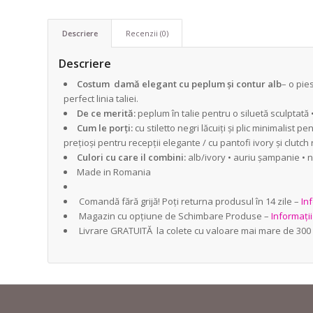
Descriere
Recenzii (0)
Descriere
Costum damă elegant cu peplum și contur alb
– o pie
perfect linia taliei.
De ce merită:
peplum în talie pentru o siluetă sculptată 
Cum le porți:
cu stiletto negri lăcuiți și plic minimalist 
prețioși pentru recepții elegante / cu pantofi ivory și clutch 
Culori cu care il combini:
alb/ivory • auriu șampanie • 
Made in Romania
Comandă fără grijă! Poți returna produsul în 14 zile –
Inf
Magazin cu opțiune de Schimbare Produse –
Informați
Livrare GRATUITĂ la colete cu valoare mai mare de 300 