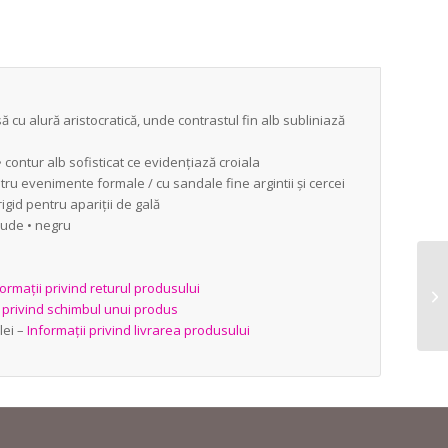
să cu alură aristocratică, unde contrastul fin alb subliniază
• contur alb sofisticat ce evidențiază croiala
pentru evenimente formale / cu sandale fine argintii și cercei
rigid pentru apariții de gală
nude • negru
ormații privind returul produsului
i privind schimbul unui produs
lei –
Informații privind livrarea produsului