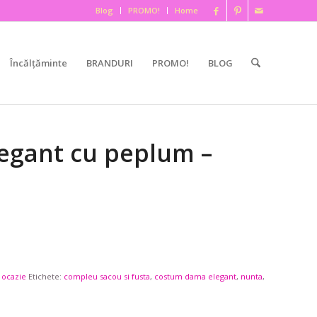
Blog
PROMO!
Home
Încălțăminte
BRANDURI
PROMO!
BLOG
egant cu peplum –
 ocazie
Etichete:
compleu sacou si fusta
,
costum dama elegant
,
nunta
,