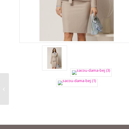
Fustă damă bej tip
creion – Dy Fashion