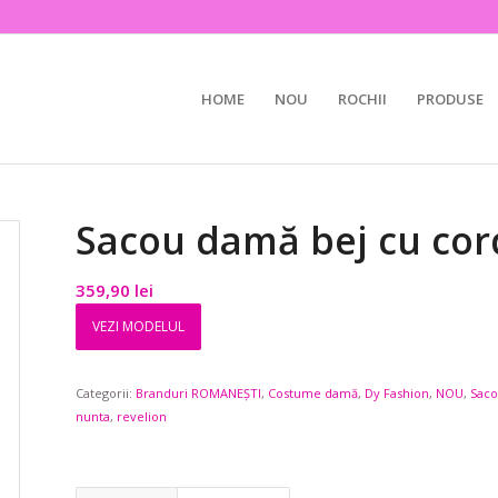
HOME
NOU
ROCHII
PRODUSE
Sacou damă bej cu cor
359,90
lei
VEZI MODELUL
Categorii:
Branduri ROMANEȘTI
,
Costume damă
,
Dy Fashion
,
NOU
,
Saco
nunta
,
revelion