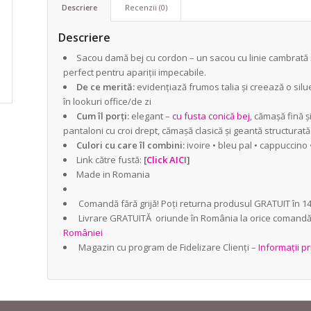
Descriere
Recenzii (0)
Descriere
Sacou damă bej cu cordon – un sacou cu linie cambrată și
perfect pentru apariții impecabile.
De ce merită:
evidențiază frumos talia și creează o siluet
în lookuri office/de zi
Cum îl porți:
elegant –
cu fusta conică bej
, cămașă fină ș
pantaloni cu croi drept, cămașă clasică și geantă structurată
Culori cu care îl combini:
ivoire • bleu pal • cappuccino
Link către fustă:
[
Click AIC
I]
Made in Romania
Comandă fără grijă! Poți returna produsul GRATUIT în 14 
Livrare GRATUITĂ oriunde în România la orice comand
României
Magazin cu program de Fidelizare Clienți –
Informații pr