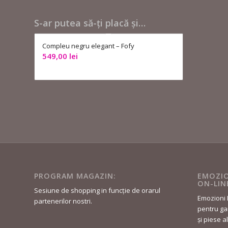
S-ar putea să-ți placă și…
Compleu negru elegant – Fofy
549,00
lei
PROGRAM MAGAZIN:
EMOZIO
ON-LIN
Sesiune de shopping in funcție de orarul
Emozioni 
partenerilor nostri.
pentru gar
și piese a