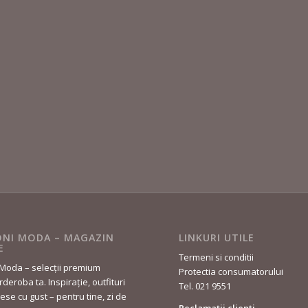
NI MODA – MAGAZIN
LINKURI UTILE
E
Termeni si conditii
Moda – selecții premium
Protectia consumatorului
deroba ta. Inspirație, outfituri
Tel. 021 9551
lese cu gust – pentru tine, zi de