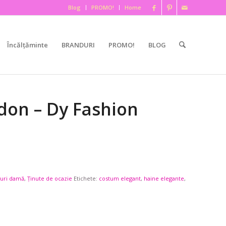
Blog
PROMO!
Home
Încălțăminte
BRANDURI
PROMO!
BLOG
don – Dy Fashion
uri damă
,
Ținute de ocazie
Etichete:
costum elegant
,
haine elegante
,