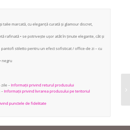
 talie marcată, cu eleganță curată și glamour discret,
ă rafinată • se potrivește ușor atât în ținute elegante, cât și
i pantofi stiletto pentru un efect sofisticat / office-de zi – cu
 • negru
zile –
Informații privind returul produsului
ă –
Informații privind livrarea produsului pe teritoriul
ivind punctele de fidelitate