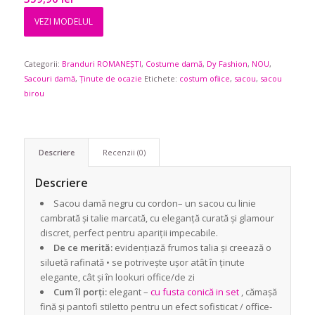
VEZI MODELUL
Categorii:
Branduri ROMANEȘTI
,
Costume damă
,
Dy Fashion
,
NOU
,
Sacouri damă
,
Ținute de ocazie
Etichete:
costum ofiice
,
sacou
,
sacou
birou
Descriere
Recenzii (0)
Descriere
Sacou damă negru cu cordon– un sacou cu linie
cambrată și talie marcată, cu eleganță curată și glamour
discret, perfect pentru apariții impecabile.
De ce merită:
evidențiază frumos talia și creează o
siluetă rafinată • se potrivește ușor atât în ținute
elegante, cât și în lookuri office/de zi
Cum îl porți:
elegant –
cu fusta conică in set
, cămașă
fină și pantofi stiletto pentru un efect sofisticat / office-