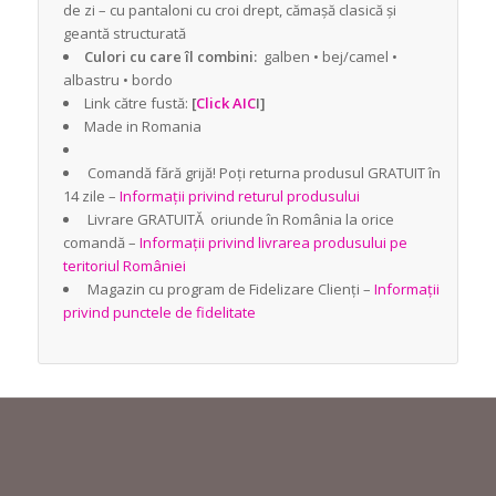
de zi – cu pantaloni cu croi drept, cămașă clasică și
geantă structurată
Culori cu care îl combini:
galben • bej/camel •
albastru • bordo
Link către fustă:
[
Click AIC
I]
Made in Romania
Comandă fără grijă! Poți returna produsul GRATUIT în
14 zile –
Informații privind returul produsului
Livrare GRATUITĂ oriunde în România la orice
comandă –
Informații privind livrarea produsului pe
teritoriul României
Magazin cu program de Fidelizare Clienți –
Informații
privind punctele de fidelitate