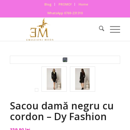
Blog
PROMO!
Home
WhatsApp 0769-231310
Sacou damă negru cu
cordon – Dy Fashion
359,90
lei