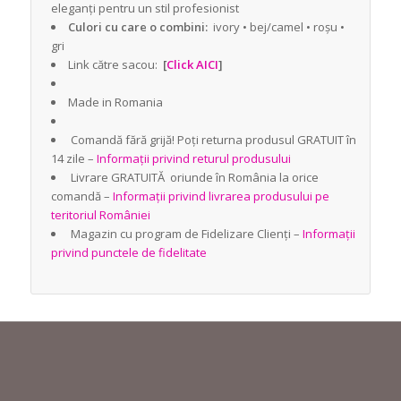
eleganți pentru un stil profesionist
Culori cu care o combini:
ivory • bej/camel • roșu •
gri
Link către sacou:
[
Click AICI
]
Made in Romania
Comandă fără grijă! Poți returna produsul GRATUIT în
14 zile –
Informații privind returul produsului
Livrare GRATUITĂ oriunde în România la orice
comandă –
Informații privind livrarea produsului pe
teritoriul României
Magazin cu program de Fidelizare Clienți –
Informații
privind punctele de fidelitate