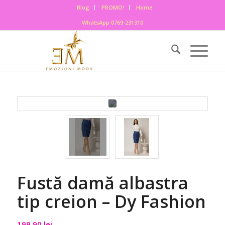
Blog
PROMO!
Home
WhatsApp 0769-231310
Fustă damă albastra
tip creion – Dy Fashion
199,90
lei