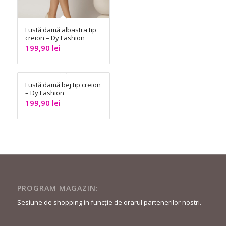
Fustă damă albastra tip
creion – Dy Fashion
199,90
lei
Fustă damă bej tip creion
– Dy Fashion
199,90
lei
PROGRAM MAGAZIN:
Sesiune de shopping in funcție de orarul partenerilor nostri.