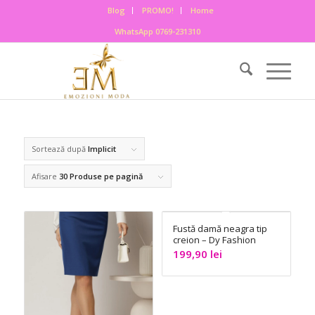
Blog
PROMO!
Home
WhatsApp 0769-231310
Sortează după
Implicit
Afisare
30 Produse pe pagină
Fustă damă neagra tip
creion – Dy Fashion
199,90
lei