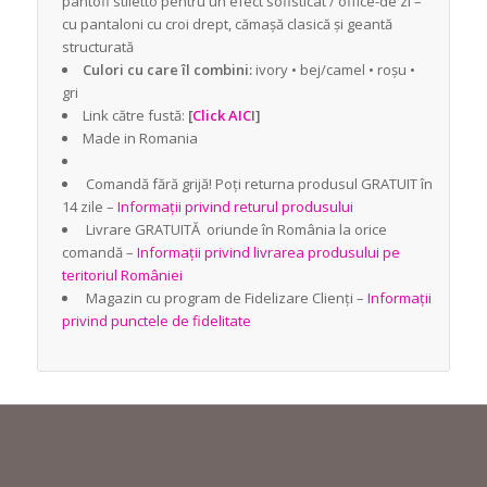
pantofi stiletto pentru un efect sofisticat / office-de zi –
cu pantaloni cu croi drept, cămașă clasică și geantă
structurată
Culori cu care îl combini:
ivory • bej/camel • roșu •
gri
Link către fustă:
[
Click AIC
I]
Made in Romania
Comandă fără grijă! Poți returna produsul GRATUIT în
14 zile –
Informații privind returul produsului
Livrare GRATUITĂ oriunde în România la orice
comandă –
Informații privind livrarea produsului pe
teritoriul României
Magazin cu program de Fidelizare Clienți –
Informații
privind punctele de fidelitate