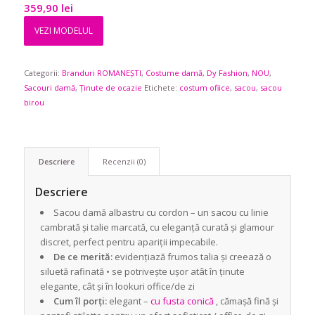
359,90
lei
VEZI MODELUL
Categorii:
Branduri ROMANEȘTI
,
Costume damă
,
Dy Fashion
,
NOU
,
Sacouri damă
,
Ținute de ocazie
Etichete:
costum ofiice
,
sacou
,
sacou
birou
Descriere
Recenzii (0)
Descriere
Sacou damă albastru cu cordon – un sacou cu linie
cambrată și talie marcată, cu eleganță curată și glamour
discret, perfect pentru apariții impecabile.
De ce merită:
evidențiază frumos talia și creează o
siluetă rafinată • se potrivește ușor atât în ținute
elegante, cât și în lookuri office/de zi
Cum îl porți:
elegant –
cu fusta conică
, cămașă fină și