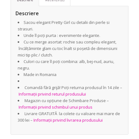
Descriere
Sacou elegant Pretty Girl cu detalii din perle si
strasuri.
Unde îl poți purta : evenimente elegante.
Cu ce merge asortat: rochie sau compleu elegant,
încălțăminte glam cu toc înalt si poșetă de dimensiuni
mici tip plic / clutch.
Culori cu care îl poți combina: alb, bej-nud, auriu,
negru.
Made in Romania
Comandă fără grijă! Poți returna produsul în 14 zile –
Informații privind returul produsului
Magazin cu opțiune de Schimbare Produse –
Informații privind schimbul unui produs
Livrare GRATUITĂ la colete cu valoare mai mare de
300 lei –
Informații privind livrarea produsului