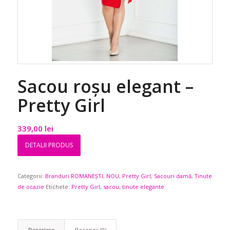
Sacou roșu elegant –
Pretty Girl
339,00
lei
DETALII PRODUS
Categorii:
Branduri ROMANEȘTI
,
NOU
,
Pretty Girl
,
Sacouri damă
,
Ținute
de ocazie
Etichete:
Pretty Girl
,
sacou
,
tinute elegante
Descriere
Recenzii (0)