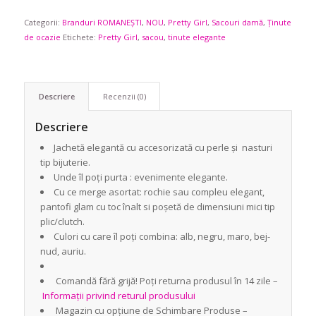
Categorii:
Branduri ROMANEȘTI
,
NOU
,
Pretty Girl
,
Sacouri damă
,
Ținute
de ocazie
Etichete:
Pretty Girl
,
sacou
,
tinute elegante
Descriere
Recenzii (0)
Descriere
Jachetă elegantă cu accesorizată cu perle și nasturi
tip bijuterie.
Unde îl poți purta : evenimente elegante.
Cu ce merge asortat: rochie sau compleu elegant,
pantofi glam cu toc înalt si poșetă de dimensiuni mici tip
plic/clutch.
Culori cu care îl poți combina: alb, negru, maro, bej-
nud, auriu.
Comandă fără grijă! Poți returna produsul în 14 zile –
Informații privind returul produsului
Magazin cu opțiune de Schimbare Produse –