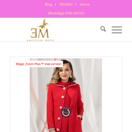
Blog
PROMO!
Home
WhatsApp 0769-231310
Magic Zoom Plus™ trial version