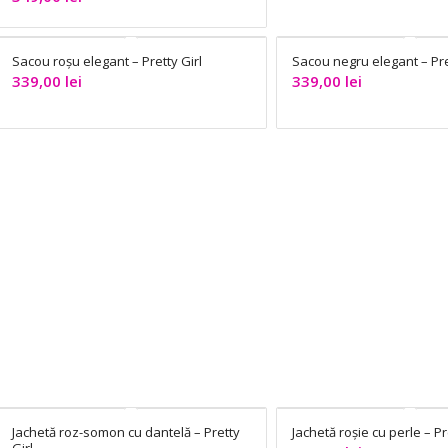
Sacou roșu elegant – Pretty Girl
Sacou negru elegant – Pre
339,00
lei
339,00
lei
Jachetă roz-somon cu dantelă – Pretty
Jachetă roșie cu perle – Pr
Girl