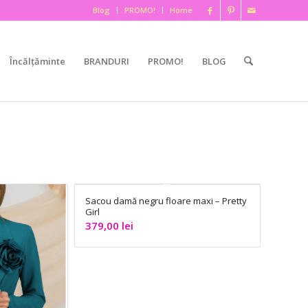
Blog
PROMO!
Home
Încălțăminte
BRANDURI
PROMO!
BLOG
Sacou damă negru floare maxi – Pretty
Girl
379,00
lei