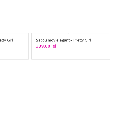
tty Girl
Sacou mov elegant – Pretty Girl
339,00
lei