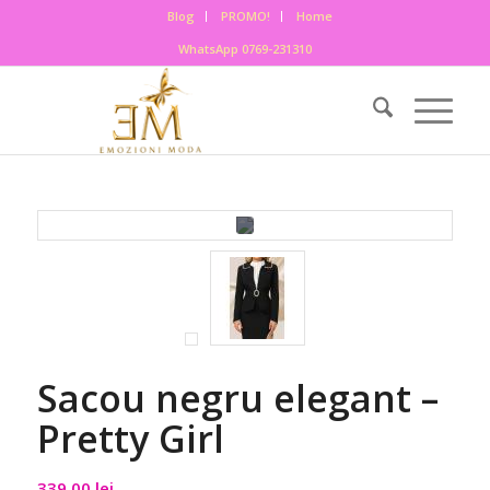
Blog
PROMO!
Home
WhatsApp 0769-231310
Sacou negru elegant –
Pretty Girl
339,00
lei