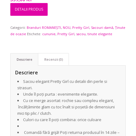
DETALII PRODUS
Categorii:
Branduri ROMANEȘTI
,
NOU
,
Pretty Girl
,
Sacouri damă
,
Ținute
de ocazie
Etichete:
cununie
,
Pretty Girl
,
sacou
,
tinute elegante
Descriere
Recenzii (0)
Descriere
Sacou elegant Pretty Girl cu detalii din perle si
strasuri.
Unde îl poți purta : evenimente elegante.
Cu ce merge asortat: rochie sau compleu elegant,
încălțăminte glam cu toc înalt si poșetă de dimensiuni
mici tip plic / clutch.
Culori cu care îl poți combina: orice culoare
Comandă fără grijă! Poți returna produsul în 14 zile –