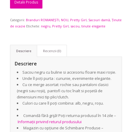
Detalii Produs
Categorii:
Branduri ROMANEȘTI
,
NOU
,
Pretty Girl
,
Sacouri damă
,
Ținute
de ocazie
Etichete:
negru
,
Pretty Girl
,
sacou
,
tinute elegante
Descriere
Recenzii (0)
Descriere
Sacou negru cu buline si accesoriu floare maxi roșie.
Unde îl poți purta : cununie, evenimente elegante.
Cu ce merge asortat: rochie sau pantaloni clasici
(negrii sau roșii), pantofi cu toc înalt si poșetă de
dimensiuni mici tip plic/clutch.
Culori cu care îl poți combina: alb, negru, roșu.
Comandă fără grijă! Poți returna produsul în 14 zile –
Informații privind returul produsului
Magazin cu opțiune de Schimbare Produse –