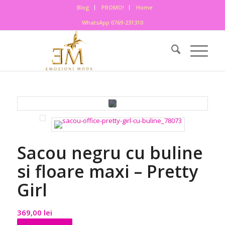
Blog
PROMO!
Home
WhatsApp 0769-231310
Sacou negru cu buline
si floare maxi – Pretty
Girl
369,00
lei