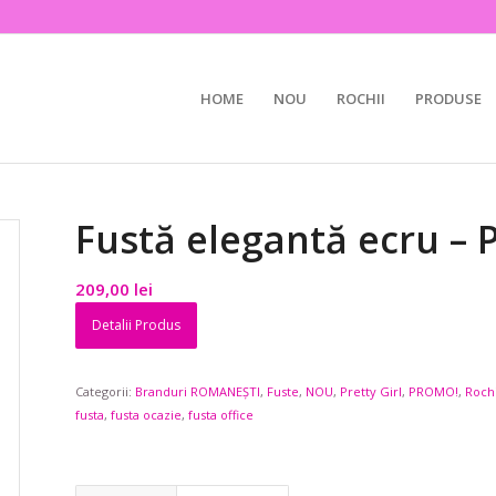
HOME
NOU
ROCHII
PRODUSE
Fustă elegantă ecru – P
209,00
lei
Detalii Produs
Categorii:
Branduri ROMANEȘTI
,
Fuste
,
NOU
,
Pretty Girl
,
PROMO!
,
Rochi
fusta
,
fusta ocazie
,
fusta office