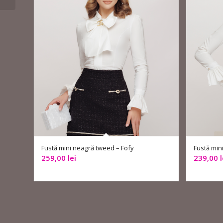
Fustă mini neagră tweed – Fofy
Fustă min
259,00
lei
239,00
l