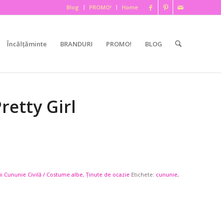
Blog
PROMO!
Home
Încălțăminte
BRANDURI
PROMO!
BLOG
retty Girl
i Cununie Civilă / Costume albe
,
Ținute de ocazie
Etichete:
cununie
,