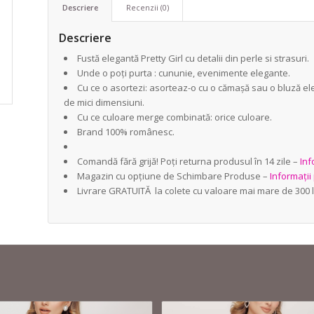
Descriere
Recenzii (0)
Descriere
Fustă elegantă Pretty Girl cu detalii din perle si strasuri.
Unde o poți purta : cununie, evenimente elegante.
Cu ce o asortezi: asorteaz-o cu o cămașă sau o bluză ele
de mici dimensiuni.
Cu ce culoare merge combinată: orice culoare.
Brand 100% românesc.
Comandă fără grijă! Poți returna produsul în 14 zile –
Inf
Magazin cu opțiune de Schimbare Produse –
Informații
Livrare GRATUITĂ la colete cu valoare mai mare de 300 l