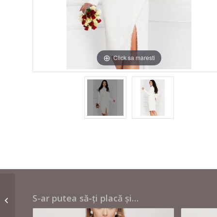
Click sa maresti
Pantaloni office negri –
S-ar putea să-ți placă și…
Guess