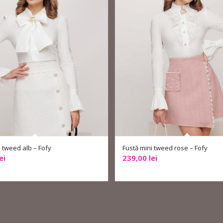
i tweed alb – Fofy
Fustă mini tweed rose – Fofy
ei
239,00
lei