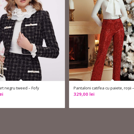
rt negru tweed – Fofy
Pantaloni catifea cu paiete, roșii 
ei
329,00
lei