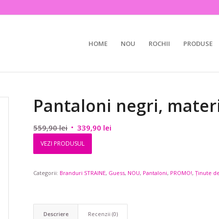
HOME
NOU
ROCHII
PRODUSE
Pantaloni negri, materi
Prețul
Prețul
559,90
lei
339,90
lei
inițial
curent
VEZI PRODUSUL
a
este:
fost:
339,90 lei.
Categorii:
Branduri STRAINE
559,90 lei.
,
Guess
,
NOU
,
Pantaloni
,
PROMO!
,
Ținute de
Descriere
Recenzii (0)