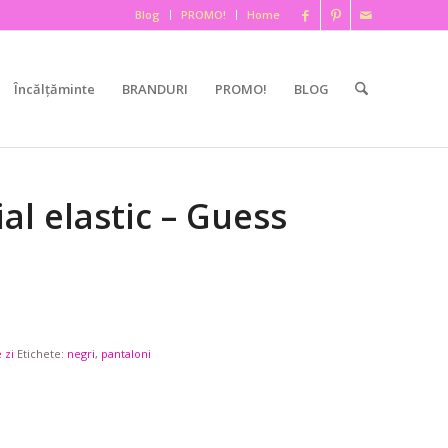
Blog
PROMO!
Home
Încălțăminte
BRANDURI
PROMO!
BLOG
al elastic – Guess
 zi
Etichete:
negri
,
pantaloni