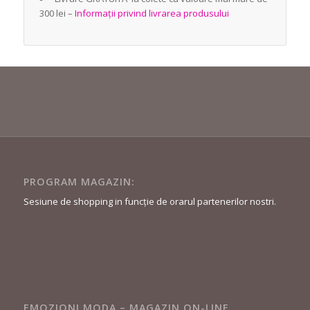
300 lei –
Informații privind livrarea produsului
PROGRAM MAGAZIN:
Sesiune de shopping in funcție de orarul partenerilor nostri.
EMOZIONI MODA – MAGAZIN ON-LINE