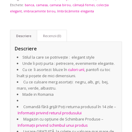
Etichete:
banca
,
camasa
,
camasa birou
,
cămașă femei
,
colecția
elegant
,
imbracaminte birou
,
îmbrăcăminte eleganta
Descriere
Recenzii (0)
Descriere
Stilul la care se potrivește : elegant style
Unde îi poți purta : petrecere, evenimente elegante.
Cu ce îi asortezi: bluze în
culori unì,
pantofi cu toc
înalt și poșete de mici dimensiuni.
Cu ce culoare merg asortați: negru, alb, gri, bej,
maro, verde, albastru.
Made in Romania
Comandă fără grijă! Poți returna produsul în 14 zile –
Informații privind returul produsului
Magazin cu opțiune de Schimbare Produse –
Informații privind schimbul unui produs
Livrare GRATUITĂ la colete cu valoare mai mare de