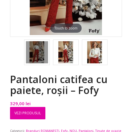
Touch to zoom
Pantaloni catifea cu
paiete, roșii – Fofy
329,00
lei
VEZI PRODUSUL
Categorii:
Branduri ROMANEȘTI
,
Fofy
,
NOU
,
Pantaloni
,
Ținute de ocazie