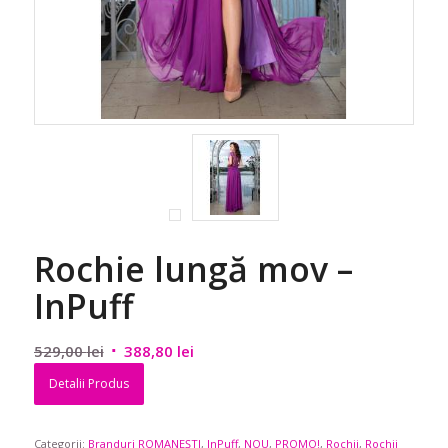
Rochie lungă mov –
InPuff
Prețul
Prețul
529,00
lei
388,80
lei
inițial
curent
Detalii Produs
a
este:
fost:
388,80 lei.
Categorii:
Branduri ROMANEȘTI
529,00 lei.
,
InPuff
,
NOU
,
PROMO!
,
Rochii
,
Rochii