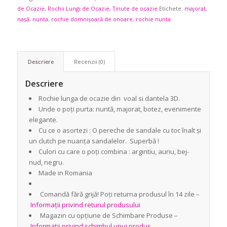
de Ocazie
,
Rochii Lungi de Ocazie
,
Ținute de ocazie
Etichete:
majorat
,
nașă
,
nunta
,
rochie domnișoară de onoare
,
rochie nunta
Descriere
Recenzii (0)
Descriere
Rochie lunga de ocazie din voal si dantela 3D.
Unde o poți purta: nuntă, majorat, botez, evenimente
elegante.
Cu ce o asortezi : O pereche de sandale cu toc înalt și
un clutch pe nuanța sandalelor. Superbă !
Culori cu care o poți combina : argintiu, auriu, bej-
nud, negru.
Made in Romania
Comandă fără grijă! Poți returna produsul în 14 zile –
Informații privind returul produsului
Magazin cu opțiune de Schimbare Produse –
Informații privind schimbul unui produs