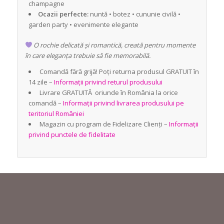
champagne
Ocazii perfecte:
nuntă • botez • cununie civilă •
garden party • evenimente elegante
O rochie delicată și romantică, creată pentru momente
în care eleganța trebuie să fie memorabilă.
Comandă fără grijă! Poți returna produsul GRATUIT în
14 zile –
Informații privind returul produsului
Livrare GRATUITĂ oriunde în România la orice
comandă –
Informații privind livrarea produsului pe
teritoriul României
Magazin cu program de Fidelizare Clienți –
Informații
privind punctele de fidelitate