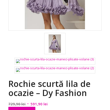
Rochie scurtă lila de
ocazie – Dy Fashion
Prețul
Prețul
729,90
lei
591,90
lei
inițial
curent