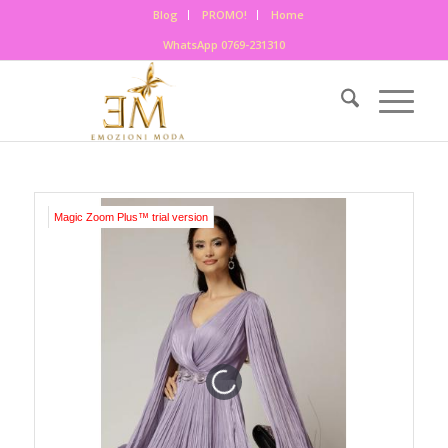
Blog
PROMO!
Home
WhatsApp 0769-231310
Magic Zoom Plus™ trial version