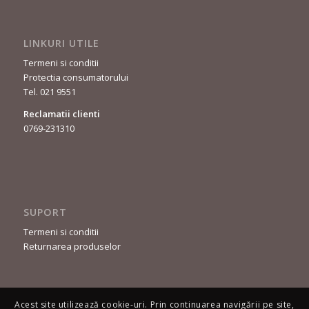
LINKURI UTILE
Termeni si conditii
Protectia consumatorului
Tel. 021 9551
Reclamatii clienti
0769-231310
SUPORT
Termeni si conditii
Returnarea produselor
Acest site utilizează cookie-uri. Prin continuarea navigării pe site,