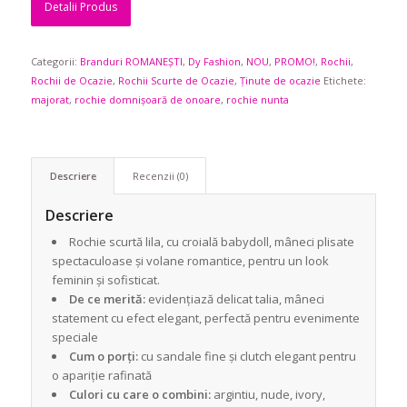
Detalii Produs
a
este:
fost:
591,90 lei.
Categorii:
Branduri ROMANEȘTI
729,90 lei.
,
Dy Fashion
,
NOU
,
PROMO!
,
Rochii
,
Rochii de Ocazie
,
Rochii Scurte de Ocazie
,
Ținute de ocazie
Etichete:
majorat
,
rochie domnișoară de onoare
,
rochie nunta
Descriere
Recenzii (0)
Descriere
Rochie scurtă lila, cu croială babydoll, mâneci plisate
spectaculoase și volane romantice, pentru un look
feminin și sofisticat.
De ce merită:
evidențiază delicat talia, mâneci
statement cu efect elegant, perfectă pentru evenimente
speciale
Cum o porți:
cu sandale fine și clutch elegant pentru
o apariție rafinată
Culori cu care o combini:
argintiu, nude, ivory,