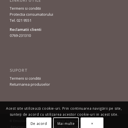
LINKURI UTILE
Termeni si conditii
Protectia consumatorului
Tel. 021 9551
Reclamatii clienti
0769-231310
SUPORT
Termeni si conditii
Returnarea produselor
Acest site utilizează cookie-uri. Prin continuarea navigării pe site,
sunteți de acord cu utilizarea acestor cookie-uri in acest site.
© Emozioni Moda - Toate drepturile rezervate.
De acord
Mai multe
×
Returnarea produselor
Termeni și Condiții
Contact