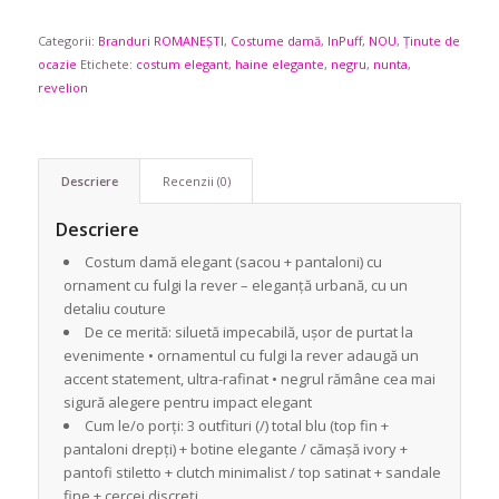
Categorii:
Branduri ROMANEȘTI
,
Costume damă
,
InPuff
,
NOU
,
Ținute de
ocazie
Etichete:
costum elegant
,
haine elegante
,
negru
,
nunta
,
revelion
Descriere
Recenzii (0)
Descriere
Costum damă elegant (sacou + pantaloni) cu
ornament cu fulgi la rever – eleganță urbană, cu un
detaliu couture
De ce merită: siluetă impecabilă, ușor de purtat la
evenimente • ornamentul cu fulgi la rever adaugă un
accent statement, ultra-rafinat • negrul rămâne cea mai
sigură alegere pentru impact elegant
Cum le/o porți: 3 outfituri (/) total blu (top fin +
pantaloni drepți) + botine elegante / cămașă ivory +
pantofi stiletto + clutch minimalist / top satinat + sandale
fine + cercei discreți