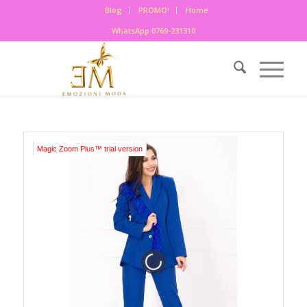
Blog
PROMO!
Home
WhatsApp 0769-231310
Magic Zoom Plus™ trial version