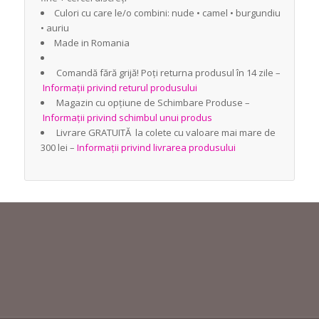
Culori cu care le/o combini: nude • camel • burgundiu
• auriu
Made in Romania
Comandă fără grijă! Poți returna produsul în 14 zile –
Informații privind returul produsului
Magazin cu opțiune de Schimbare Produse –
Informații privind schimbul unui produs
Livrare GRATUITĂ la colete cu valoare mai mare de
300 lei –
Informații privind livrarea produsului