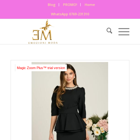
Blog
PROMO!
Home
WhatsApp 0769-231310
Magic Zoom Plus™ trial version