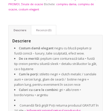
PROMO!
,
Ținute de ocazie
Etichete:
compleu dama
,
compleu de
ocazie
,
costum elegant
Descriere
Recenzii (0)
Descriere
Costum damă elegant
negru cu bluză peplum și
fustă conică – luxury, talie sculptată, efect wow.
De ce merită:
peplum care conturează talia • fustă
tip creion pentru siluetă sleek • detaliu strălucitor la gât,
ca o bijuterie
Cum le porți:
stiletto negri + clutch metalic / sandale
aurii + cercei lungi, glam de seară / botine negre +
palton lung, pentru eveniment în sezon rece
Culori cu care le combini:
gri • alb/crem •
bordo/vișiniu • argintiu
Comandă fără grijă! Poți returna produsul GRATUIT în
14 zile –
Informații privind returul produsului