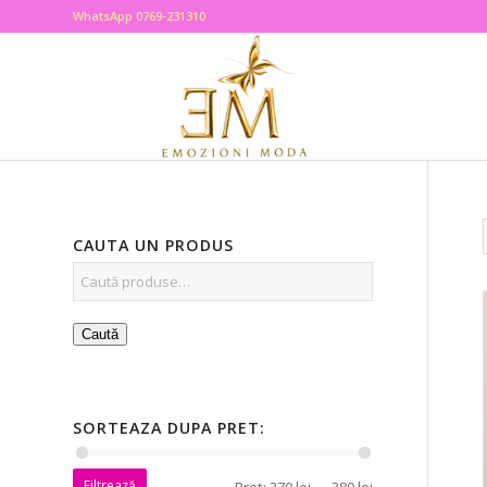
WhatsApp 0769-231310
CAUTA UN PRODUS
Caută
SORTEAZA DUPA PRET:
Filtrează
Preț:
370 lei
—
380 lei