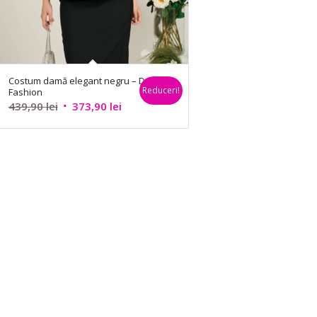
Costum damă elegant negru – Dy
Reduceri!
Fashion
Prețul
Prețul
439,90
lei
373,90
lei
inițial
curent
a
este:
fost:
373,90 lei.
439,90 lei.