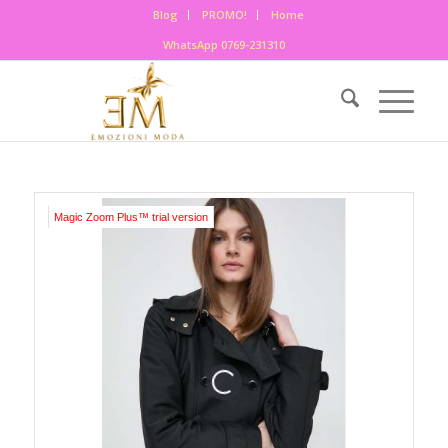
Blog
PROMO!
Home
WhatsApp 0769-231310
Magic Zoom Plus™ trial version