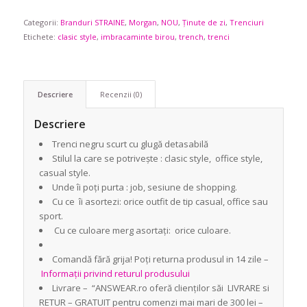
Categorii:
Branduri STRAINE
,
Morgan
,
NOU
,
Ținute de zi
,
Trenciuri
Etichete:
clasic style
,
imbracaminte birou
,
trench
,
trenci
Descriere
Recenzii (0)
Descriere
Trenci negru scurt cu glugă detasabilă
Stilul la care se potrivește : clasic style, office style,
casual style.
Unde îi poți purta : job, sesiune de shopping.
Cu ce îi asortezi: orice outfit de tip casual, office sau
sport.
Cu ce culoare merg asortați: orice culoare.
Comandă fără grija! Poți returna produsul in 14 zile –
Informații privind returul produsului
Livrare – “ANSWEAR.ro oferă clienților săi LIVRARE si
RETUR – GRATUIT pentru comenzi mai mari de 300 lei –