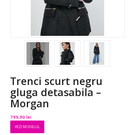
Trenci scurt negru
gluga detasabila –
Morgan
799,90
lei
VEZI MODELUL