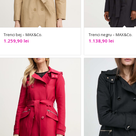
Trenci bej – MAX&Co.
Trenci negru – MAX&Co.
1.259,90
lei
1.138,90
lei