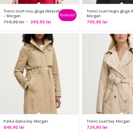
Trenci scurt rosu gluga detasabila
Trenci scurt negru gluga 
Reduceri!
– Morgan
Morgan
Prețul
Prețul
719,90
lei
399,90
lei
799,90
lei
inițial
curent
a
este:
fost:
399,90 lei.
719,90 lei.
Parka dama bej- Morgan
Trenci scurt bej- Morgan
849,90
lei
729,90
lei