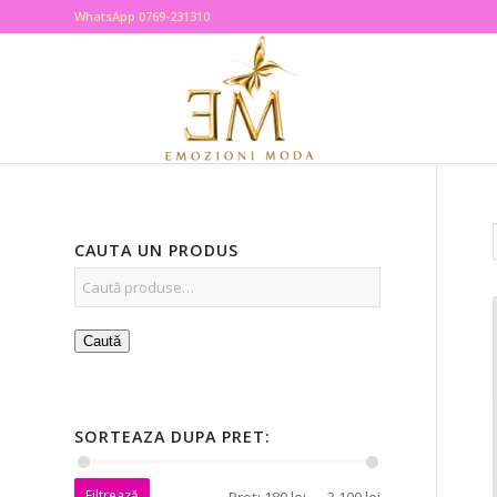
WhatsApp 0769-231310
CAUTA UN PRODUS
Caută
SORTEAZA DUPA PRET:
Filtrează
Preț:
180 lei
—
3.100 lei