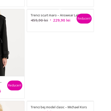
Trenci scurt maro – Answear Lab
Reduceri!
Prețul
Prețul
459,90
lei
229,90
lei
inițial
curent
a
este:
fost:
229,90 lei.
459,90 lei.
 –
Reduceri!
Prețul
i
curent
este:
Trenci bej model clasic – Michael Kors
419,90 lei.