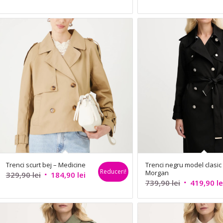
Trenci scurt bej – Medicine
Trenci negru model clasic
Reduceri!
Morgan
Prețul
Prețul
329,90
lei
184,90
lei
Prețul
739,90
lei
419,90
le
inițial
curent
inițial
a
este:
a
fost:
184,90 lei.
fost:
329,90 lei.