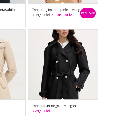
detasabila –
Trenci bej imitatie piele – Morgan
Reduceri!
Prețul
Prețul
709,90
lei
389,90
lei
inițial
curent
a
este:
fost:
389,90 lei.
709,90 lei.
Trenci scurt negru – Morgan
729,90
lei