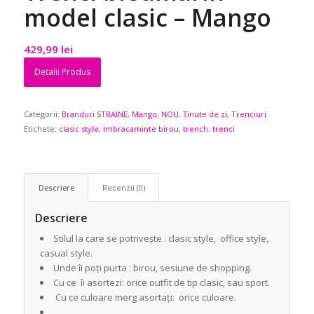
model clasic – Mango
429,99
lei
Detalii Produs
Categorii:
Branduri STRAINE
,
Mango
,
NOU
,
Ținute de zi
,
Trenciuri
Etichete:
clasic style
,
imbracaminte birou
,
trench
,
trenci
Descriere
Recenzii (0)
Descriere
Stilul la care se potrivește : clasic style, office style,
casual style.
Unde îi poți purta : birou, sesiune de shopping.
Cu ce îi asortezi: orice outfit de tip clasic, sau sport.
Cu ce culoare merg asortați: orice culoare.