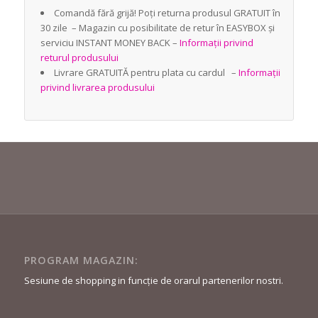
Comandă fără grijă! Poți returna produsul GRATUIT în
30 zile – Magazin cu posibilitate de retur în EASYBOX și
serviciu INSTANT MONEY BACK –
Informații privind
returul produsului
Livrare GRATUITĂ pentru plata cu cardul –
Informații
privind livrarea produsului
PROGRAM MAGAZIN:
Sesiune de shopping in funcție de orarul partenerilor nostri.