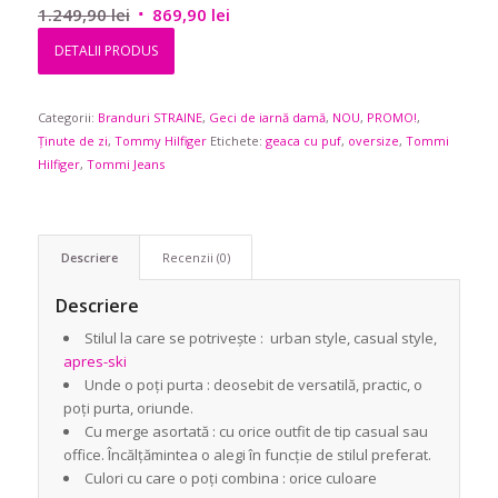
Prețul
Prețul
1.249,90
lei
869,90
lei
inițial
curent
DETALII PRODUS
a
este:
fost:
869,90 lei.
Categorii:
Branduri STRAINE
1.249,90 lei.
,
Geci de iarnă damă
,
NOU
,
PROMO!
,
Ținute de zi
,
Tommy Hilfiger
Etichete:
geaca cu puf
,
oversize
,
Tommi
Hilfiger
,
Tommi Jeans
Descriere
Recenzii (0)
Descriere
Stilul la care se potrivește : urban style, casual style,
apres-ski
Unde o poți purta : deosebit de versatilă, practic, o
poți purta, oriunde.
Cu merge asortată : cu orice outfit de tip casual sau
office. Încălțămintea o alegi în funcție de stilul preferat.
Culori cu care o poți combina : orice culoare