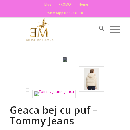
Blog
PROMO!
Home
WhatsApp 0769-231310
Geaca bej cu puf –
Tommy Jeans